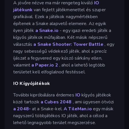
A jövőre nézve ma már rengeteg kiváló
IO
játékunk
van fejlett játékmenettel és szuper
grafikával. Ezek a játékok nagymértékben
építenek a Snake alapvető elemeire. Az egyik
ilyen játék
a Snake.io
- egy igazi eredeti játék a
kígyós játékok műfajában. Két másik népszerű
választás
a Snake Shooter: Tower Battle
, egy
nagy sebességű védekező játék, ahol a precíz
íjászat a fegyvered egy kúszó sárkány ellen,
valamint
a Paper.io 2
, ahol a lehető legtöbb
területet kell elfoglalnod festéssel.
IO Kígyójátékok
További kipróbálásra érdemes
IO
kígyós játékok
közé tartozik
a Cubes 2048
, ami ügyesen ötvözi
a 2048-
at a Snake-kel.
A TileMan.io
egy másik
nagyszerű többjátékos IO játék, ahol a célod a
lehető legnagyobb terület megszerzése.