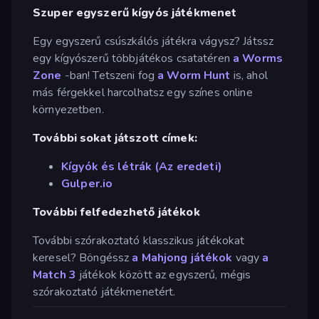
Szuper egyszerű kígyós játékmenet
Egy egyszerű csúszkálós játékra vágysz? Játssz
egy kígyószerű többjátékos csatatéren
a Worms
Zone
-ban! Tetszeni fog
a Worm Hunt
is, ahol
más férgekkel harcolhatsz egy színes online
környezetben.
További sokat játszott címek:
Kígyók és létrák (Az eredeti)
Gulper.io
További felfedezhető játékok
További szórakoztató klasszikus játékokat
keresel? Böngéssz
a Mahjong játékok
vagy
a
Match 3
játékok között az egyszerű, mégis
szórakoztató játékmenetért.