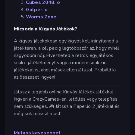
Cubes 2048.io
Gulper.io
Worms.Zone
Micsoda a Kígyós Játékok?
A kígyós játékokban egy kígyót kell irányítanod a
játéktéren, a cél pedig legtöbbször az, hogy minél
nagyobbra nőj. Élvezheted a retros egyjátékos
snake játékélményt vagy a modern snake.io
játékokat is, ahol mások ellen játszol. Próbáld ki
az összeset ingyen!
Játssz a legjobb online Kígyós Játékok játékkal
ingyen a CrazyGames-en, letöltés vagy telepítés
nem szükséges. 🎮 Játssz a Paper.io 2 játékkal és
még sok mással most!
Mutass kevesebbet