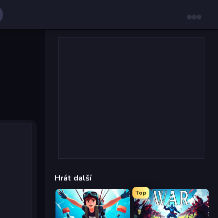
Hrát další
Top