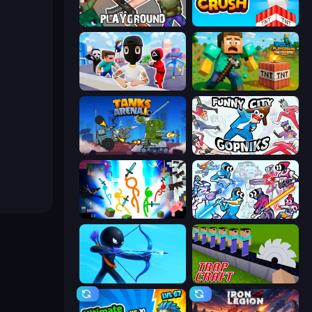
Playground
Build and Crush
Mr. Dude: Online Multiverse Challenge
Voxel Playground: Ragdoll Noob
Tanks Arena io: Craft & Combat
Funny City: Gopniks
Stickman Epic
Space Wars Battleground
Archers Random
Trap Craft