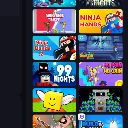
Fortzone Battle Royale
War the Knights
Who Dies Last?
Ninja Hands
Ninja Hands 2
Stickman Clash
99 Nights (Bloxd.io)
No Pain No Gain - Ragdoll Sandbox
Lucky Brainrot Blocks Online
Stick Epic Fighter