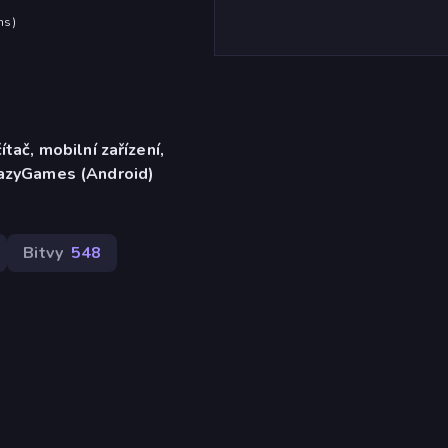
hs
)
ítač, mobilní zařízení,
razyGames (Android)
Bitvy
548