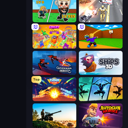
Brainrot Arena Online
Super Crime Steel War Hero
Crazy Guys
Throw a Lucky Block
Stickman Rebirth
Ships 3D
Top
Tank Stars
Shadow Ninja Revenge
Artillery Vs Tanks
Autogun Heroes