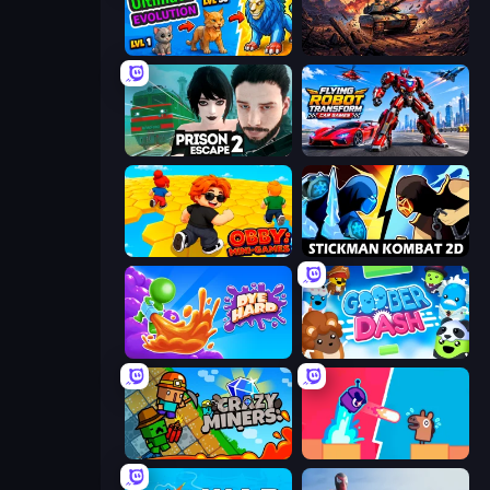
Ultimate Evolution
Iron Legion
Prison Escape 2
Flying Robot Transform Car Games
Obby: Mini-Games
Stickman Kombat 2D
Dye Hard
Goober Dash
Crazy Miners
Boom Slingers ReBoom