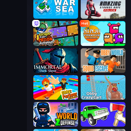
War Sea
Amazing Strange Rope Police
Hot
Escape From Prison Multiplayer
Ninja Parkour Multiplayer
Immortal: Dark Slayer
Obby World: Squid Escape
Obby: Parkour with Ragdoll
Obby: Crazy Cart
World Z Defense - Zombie Defense
Smash the Car to Pieces!