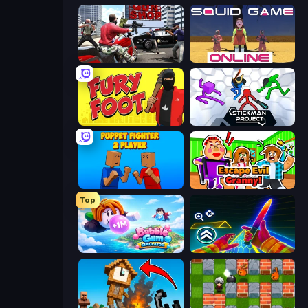
Grand Action Simulator: New York
Squid Game Online
Fury Foot
Stickman Project
Puppet Fighter 2 Player
Escape Evil Granny!
Top
Bubble Gum Simulator
Surf GO Parkour