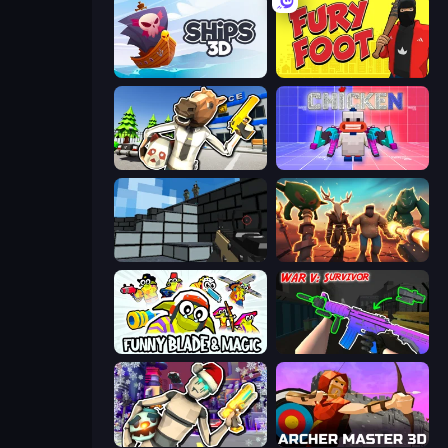
Ships 3D
Fury Foot
Bank Robbery: Escape
Chicken CS
Pixel Gun 3D
Horde Crusher
Funny Blade & Magic
War V: Survivor
Cyberpunk: Corporation
Archer Master 3D: Castle Defense