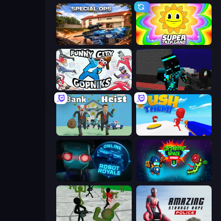
Special Ops: GO
SuperTrip.Land
Funny City: Gopniks
Pixel Wars of Hero
Bank Heist
Push Them!
Online Robot Royale
Zombie Space Episode 2