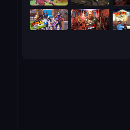
Farm Clash 3D
Subway Clash Remastered
Rocket C
Ninja Clash Heroes
Subway Clash 2
Vegas Cl