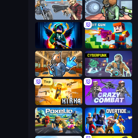
Shoot and Drive
Bank Robbery
Block Contra: Clutch Strike
Bit Gun.io
Bank Robbery 2
Cyberpunk: Resistance
Top
Kirka.io
Crazy Combat
Poxel.io
Overtide.io