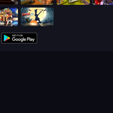
lash 3D
Sniper Clash 3D
Airport Clash 3D
Winter Clas
ash 3D
Zombie Clash 3D: Halloween