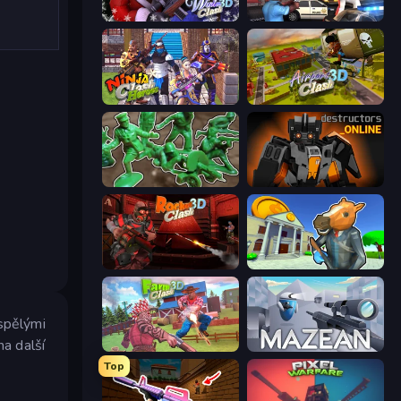
Winter Clash 3D
Vegas Clash 3D
Ninja Clash Heroes
Airport Clash 3D
Soldiers - Capture and Control!
Destructors Online
Rocket Clash 3D
Bank Robbery 3
yspělými
na další
Farm Clash 3D
Mazean
Top