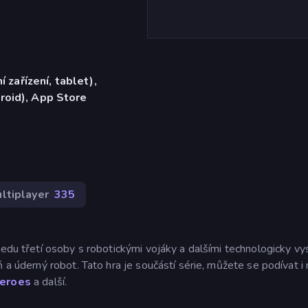
í zařízení, tablet),
roid), App Store
ltiplayer
335
ledu třetí osoby s robotickými vojáky a dalšími technologicky v
 a úderný robot. Tato hra je součástí série, můžete se podívat i 
Heroes
a další.