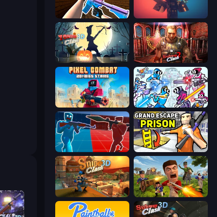
KS Z
Pixel Warfare
Zombie Clash 3D: Halloween
Subway Clash 2
Pixel Combat: Zombies Strike
Space Wars Battleground
Battle of the Soldiers: Red vs Blue
Grand Escape: Prison
Sniper Clash 3D
Redcoats.io