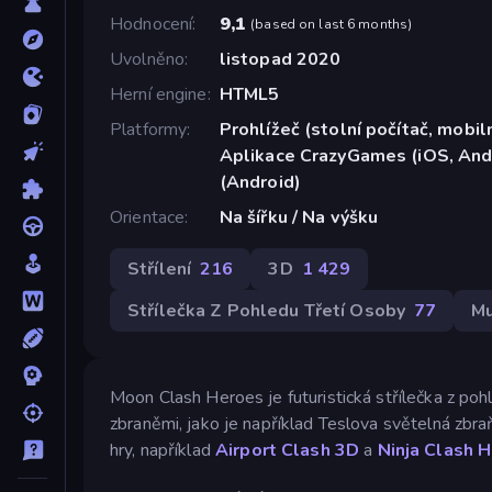
Hodnocení
9,1
(
based on last 6 months
)
Uvolněno
listopad 2020
Herní engine
HTML5
Platformy
Prohlížeč (stolní počítač, mobiln
Aplikace CrazyGames (iOS, And
(Android)
Orientace
Na šířku / Na výšku
Střílení
216
3D
1 429
Střílečka Z Pohledu Třetí Osoby
77
Mu
Moon Clash Heroes je futuristická střílečka z poh
zbraněmi, jako je například Teslova světelná zbraň
hry, například
Airport Clash 3D
a
Ninja Clash 