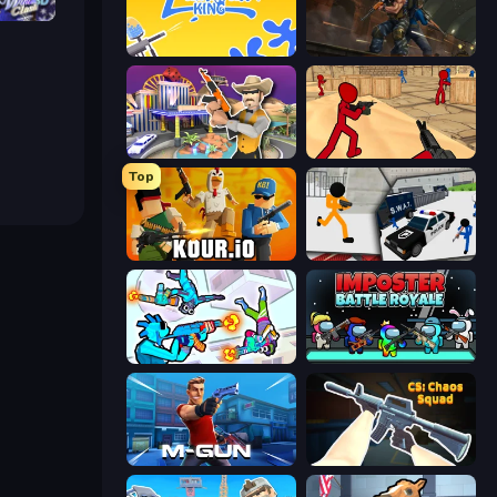
h 3D
Paintball King
Subway Clash Remastered
Casino Robbery
Stickman Counter Terror Strike
Top
Kour.io
Stickman Prison: Counter Assault
Gravity Arena Shooter
Imposter Battle Royale
Muscle Gun.IO
CS: Chaos Squad