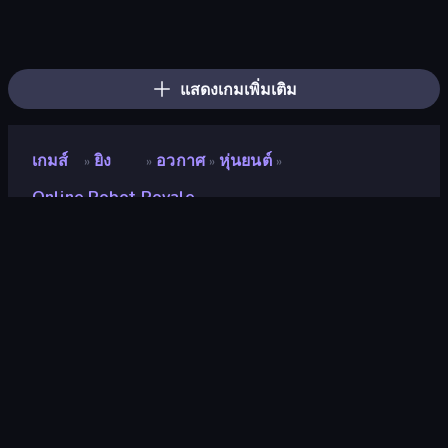
Surf GO Parkour
Funny City: Gopniks
Sandbox City
Rooftop Run
Fury Foot
I Am Quadrober!
Felon Play: Ragdoll Sandbox
WinterCraft: Survival in the Forest
Funny Blade & Magic
I Am Taxi Prankster Sim
Simply Prop Hunt
Serious Head 2
Hand Over Hand
Serious Head
Escape Portal
Kick the Buddy
Only Up 3D Parkour: Go Ascend
Mega Fall Ragdoll Simulator
แสดงเกมเพิ่มเติม
เกมส์
ยิง
อวกาศ
หุ่นยนต์
»
»
»
»
Online Robot Royale
Online Robot Royale
คะแนน
9.3
(
อ้างอิงจากข้อมูล 6 เดือนที่ผ่านมา
)
ปล่อยแล้ว
กรกฎาคม 2568
อัพเดทล่าสุด
พฤศจิกายน 2568
เอ็นจิ้นเกม
Unity 6
แพลตฟอร์ม
เบราว์เซอร์ (เดสก์ท็อป มือถือ แท็บเล็ต),