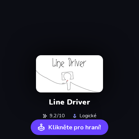
Line Driver
9,2/10
Logické
Klikněte pro hraní!