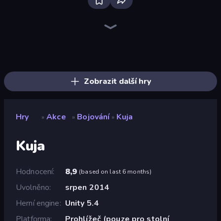
Playground
Throw a Lucky Block
Lime Playground Sandbox
Stick Epic Fighter
Brainrot Arena Online
Mr. Dude: Online Multiverse Challenge
Fortzone Battle Royale
Stickman Epic
Funny City: Gopniks
Stickman King
Surf GO Parkour
Stickman Clash
Trap Craft
Mad Stick
I Am Quadrober!
War the Knights
Stickman Rebirth
Getaway Shootout
Zobrazit další hry
Hry
Akce
Bojování
Kuja
»
»
»
Kuja
Hodnocení
8,9
(
based on last 6 months
)
Uvolněno
srpen 2014
Herní engine
Unity 5.4
Platforma
Prohlížeč (pouze pro stolní