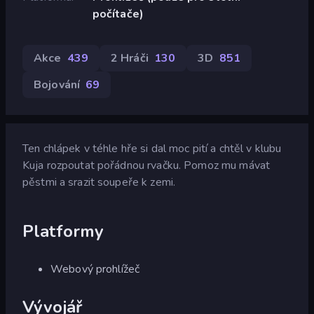
počítače)
Akce
439
2 Hráči
130
3D
851
Bojování
69
Ten chlápek v téhle hře si dal moc pití a chtěl v klubu
Kuja rozpoutat pořádnou rvačku. Pomoz mu mávat
pěstmi a srazit soupeře k zemi.
Platformy
Webový prohlížeč
Vývojář