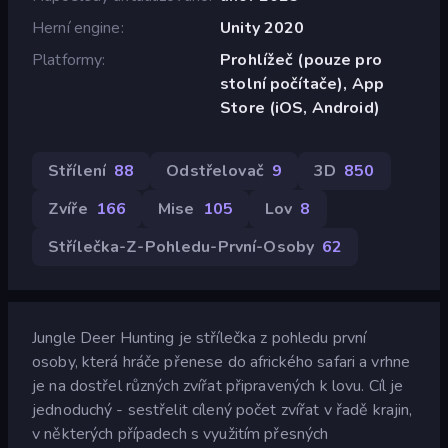
Herní engine
Unity 2020
Platformy
Prohlížeč (pouze pro
stolní počítače), App
Store (iOS, Android)
Střílení
88
Odstřelovač
9
3D
850
Zvíře
166
Mise
105
Lov
8
Střílečka-Z-Pohledu-První-Osoby
62
Jungle Deer Hunting je střílečka z pohledu první
osoby, která hráče přenese do afrického safari a vrhne
je na dostřel různých zvířat připravených k lovu. Cíl je
jednoduchý - sestřelit cílený počet zvířat v řadě krajin,
v některých případech s využitím přesných