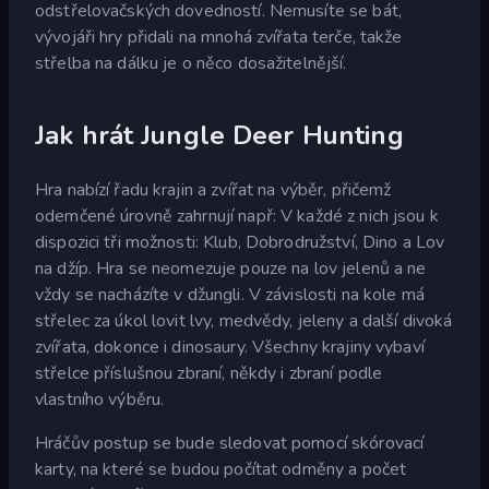
odstřelovačských dovedností. Nemusíte se bát,
vývojáři hry přidali na mnohá zvířata terče, takže
střelba na dálku je o něco dosažitelnější.
Jak hrát Jungle Deer Hunting
Hra nabízí řadu krajin a zvířat na výběr, přičemž
odemčené úrovně zahrnují např: V každé z nich jsou k
dispozici tři možnosti: Klub, Dobrodružství, Dino a Lov
na džíp. Hra se neomezuje pouze na lov jelenů a ne
vždy se nacházíte v džungli. V závislosti na kole má
střelec za úkol lovit lvy, medvědy, jeleny a další divoká
zvířata, dokonce i dinosaury. Všechny krajiny vybaví
střelce příslušnou zbraní, někdy i zbraní podle
vlastního výběru.
Hráčův postup se bude sledovat pomocí skórovací
karty, na které se budou počítat odměny a počet