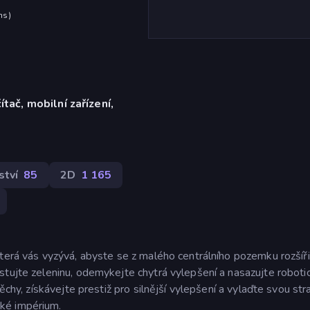
hs
)
ítač, mobilní zařízení,
tví
85
2D
1 165
terá vás vyzývá, abyste se z malého centrálního pozemku rozšíři
stujte zeleninu, odemykejte chytrá vylepšení a nasazujte roboti
ěchy, získávejte prestiž pro silnější vylepšení a vylaďte svou stra
ké impérium.