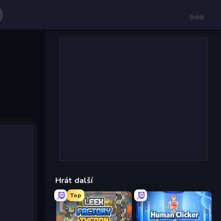
Hrát další
Top