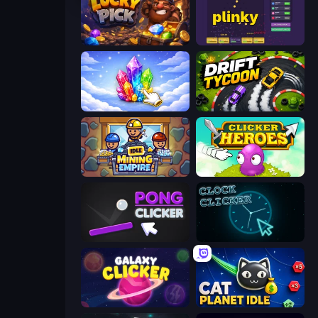
Lucky Pick
Plinky
Crystalia Idle Clicker
Drift Tycoon
Idle Mining Empire
Clicker Heroes
Pong Clicker
Clock Clicker
Galaxy Clicker
Cat Planet Idle