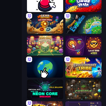
Click Click Clicker
Liquid Swarm
Gear Factory
Planet Evolution: Idle Clicker
Just One More Roll
Dominate All Shapes
Planet Clicker 2
Evolutionary Tribe
Neon Core Breaker
Cubidle