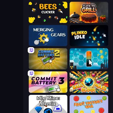
Bees Clicker
Click To Grill
Merging Gears
Plinko Idle
Commit Battery 2
Battery Clicker
Commit Battery 3
Ball Block Maze