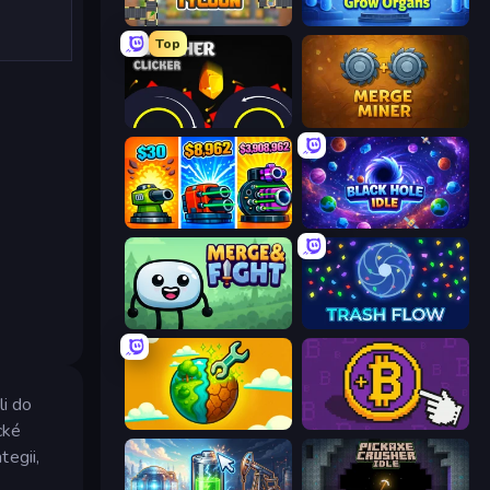
Leek Factory Tycoon
Human Clicker: Grow Organs
Top
Crusher Clicker
Merge Miner
Pumpkin Defense: Merge Cannon
Black Hole Idle
Merge & Fight
Trash Flow
li do
Land Explorers: Merge & Build
Money Maker
cké
tegii,