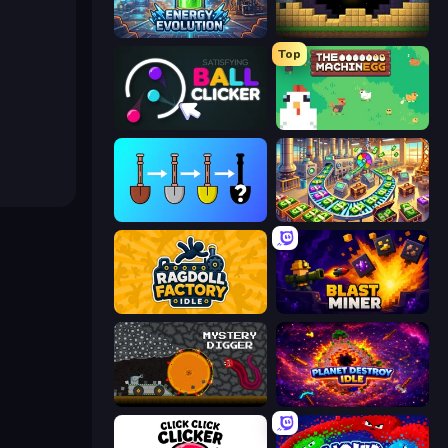
Energy Evolution
Pickaxe Crusher Idle
Top
Satisfying Ball Clicker
The MachinEGG
Merge Tools - Merge and Dig
Money Factory: Tycoon Idle Game
Ragdoll Factory Idle
Blast Miner
Mystery Digger
Planet Destroy Idle