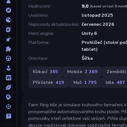
Hodnocení
9,0
(
based on last 6 mont
Uvolněno
listopad 2025
Naposledy aktualizováno
červenec 2026
Herní engine
Unity 6
Platforma
Prohlížeč (stolní poč
tablet)
Orientace
Šířka
Klikací
365
Mobile
2 369
Zeměděls
Přírůstek
419
Myš
1 795
Idle
487
Farm Ring Idle je simulace kruhového farmaření, k
prosperujícího automatizovaného kruhu plodin. Pě
pomocníky, kteří zefektivní vaši sklizeň. Plňte úsp
abyste vypěstovali dokonalé soběstačné farmářs