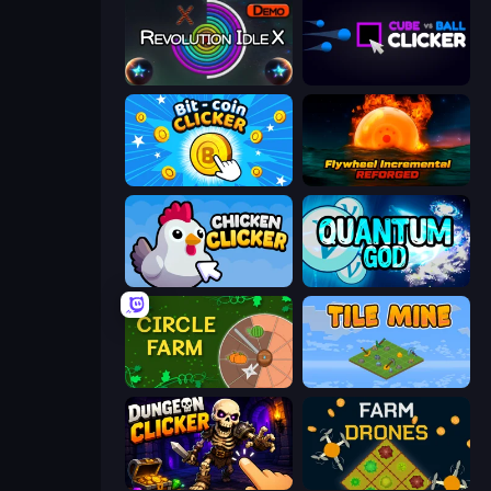
Revolution Idle X
Cube vs Ball Clicker
Bit-coin Clicker
Flywheel Incremental: Reforged
Chicken Clicker
Quantum God
Circle Farm
Tile Mine
Dungeon Clicker
Farm Drones