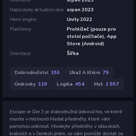
Naposledy aktualizováno
srpen 2023
Herní engine
Unity 2022
Platformy
Prohlížeč (pouze pro
stolní počítače), App
Store (Android)
Orientace
Šířka
Dobrodružství
153
Ukaž A Klikni
79
Únikovky
119
Logika
454
Myš
1 557
Escape or Die 3 je dobrodružná úniková hra, ve které
musíte v místnosti hledat předměty, které vám
pomohou uniknout. Hledejte předměty v zásuvkách,
krabicích a v čemkoli jiném, co vám pomůže dostat se