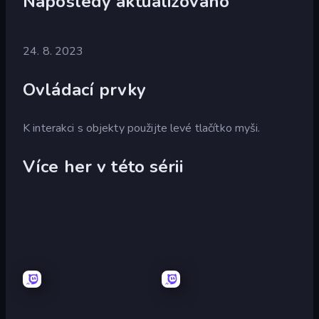
Naposledy aktualizováno
24. 8. 2023
Ovládací prvky
K interakci s objekty použijte levé tlačítko myši.
Více her v této sérii
Escape
Escape
or
or
Die
Die