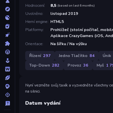
Hodnocení
8,5
(
based on last 6 months
)
Uvolněno
listopad 2019
Herní engine
HTML5
Platformy
Prohlížeč (stolní počítač, mobiln
Aplikace CrazyGames (iOS, And
Orientace
Na šířku / Na výšku
Řízení
297
Jedno Tlačítko
84
Únik
Top-Down
282
Provoz
36
Myš
1 7
Nyní vezměte svůj taxík a vyzvedněte všechny cest
na silnici.
Datum vydání