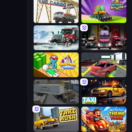
The Cargo
Home Builder 3D
Snow Plow Truck
Big Euro Truck Driving
Doctor Hero
Garage Parking
Russian Kamaz Truck Driver
Taxi Driver: Master
Taxi Rush
My Perfect Theme Park