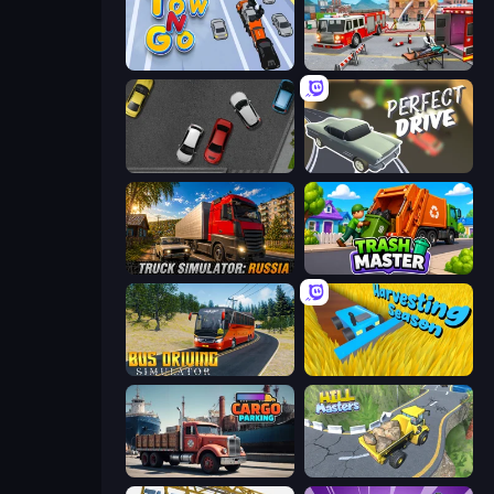
Tow N Go
Fireman 2024
Time to Park
Perfect Drive
Truck Simulator: Russia
Trash Master
Bus Driving Simulator
Harvesting Season
Cargo Truck Parking
Hill Masters