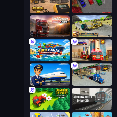
Gold Rush: Gold Simulator 3D
OK Parking
Truck Simulator: European Roads
Truck Simulator Real
Suez Canal Training Simulator
Fire Truck Driving School
Idle Airport Tycoon
Offroad Cargo Transport Truck
Lumber Harvest: Tree Cutting Game
Moscow Metro Driver 3D