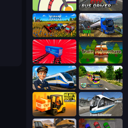
Crazy Train Snake
City Bus Driver
Field Master
Truck Driving Simulator Game
Train Drift
Train Adventure
Idle Train Empire Tycoon
Bus Simulator Real
Heavy Duty: Vehicle Zone
Tram Simulator