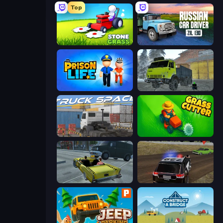
Top
Stone Grass: Mowing Simulator
Russian Car Driver ZIL 130
Prison Life
Taiga Car Driver
Truck Space
Grass Cutter: Mowing Simulator
Freak Taxi Simulator
POLICE Chase Simulator