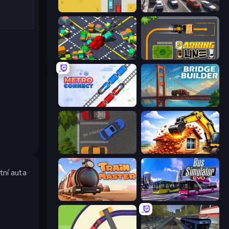
Road Turn
Traffic Loop
Slightly Annoying Traffic
Parking Line
Metro Connect
Bridge Builder
Parking Space
City Constructor
tní auta
Train Master
Bus Simulator: EVO