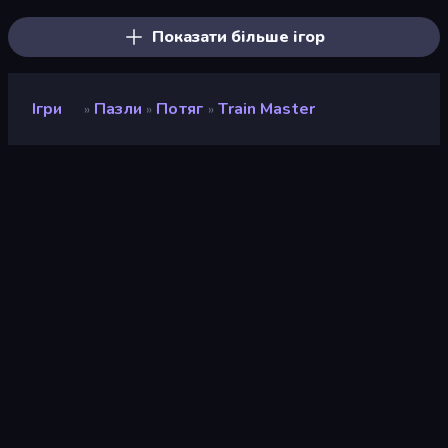
Показати більше ігор
Ігри
Пазли
Потяг
Train Master
»
»
»
Train Master
Розробник
playablefactory
Рейтинг
8,7
(
на основі останніх 6 місяців
)
Звільнений
грудень 2022 р.
Останнє оновлення
грудень 2022 р.
Ігровий двигун
HTML5
Платформи
Браузер (комп'ютер,
мобільний телефон,
планшет), Додаток