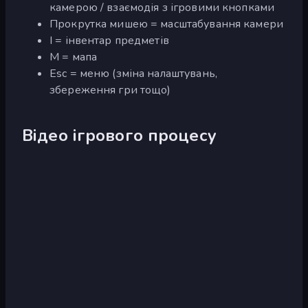
камерою / взаємодія з ігровими кнопками
Прокрутка мишею = масштабування камери
I = інвентар предметів
M = мапа
Esc = меню (зміна налаштувань,
збереження гри тощо)
Відео ігрового процесу