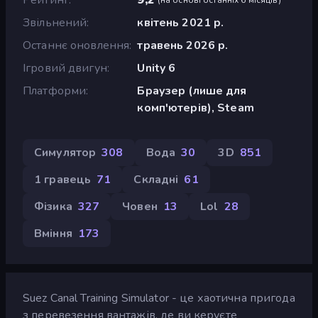
Звільнений
квітень 2021 р.
Останнє оновлення
травень 2026 р.
Ігровий двигун
Unity 6
Платформи
Браузер (лише для
комп'ютерів), Steam
Симулятор
308
Вода
30
3D
851
1 гравець
71
Складні
61
Фізика
327
Човен
13
Lol
28
Вміння
173
Suez Canal Training Simulator - це хаотична пригода
з перевезення вантажів, де ви керуєте