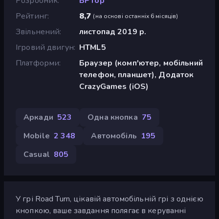
Розробник
BPTop
Рейтинг
8,7
(
на основі останніх 6 місяців
)
Звільнений
листопад 2019 р.
Ігровий двигун
HTML5
Платформи
Браузер (комп'ютер, мобільний
телефон, планшет), Додаток
CrazyGames (iOS)
Аркади
523
Одна кнопка
75
Mobile
2 348
Автомобіль
195
Casual
805
У грі Road Turn, цікавій автомобільній грі з однією
кнопкою, ваше завдання полягає в керуванні