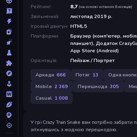
Рейтинг
8,7
(
на основі останніх 6 місяців
)
Звільнений
листопад 2019 р.
Ігровий двигун
HTML5
Платформи
Браузер (комп'ютер, мобі
планшет), Додаток CrazyGa
App Store (Android)
Орієнтація
Пейзаж / Портрет
Аркади
666
Потяг
13
Одна кнопк
Mobile
2 369
Перешкода
305
Ми
Casual
1 008
У грі Crazy Train Snake вам потрібно забрати
зіткнувшись з жодною перешкодою.