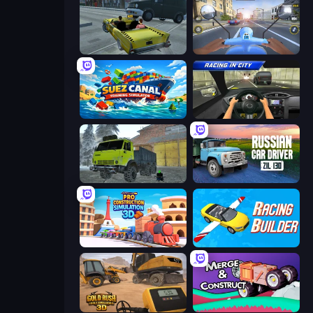
Freak Taxi Simulator
Moto Racing Club
Suez Canal Training Simulator
Racing in City
Taiga Car Driver
Russian Car Driver ZIL 130
Pro Construction: Simulation 3D
Racing Builder
Gold Rush: Gold Simulator 3D
Merge & Construct