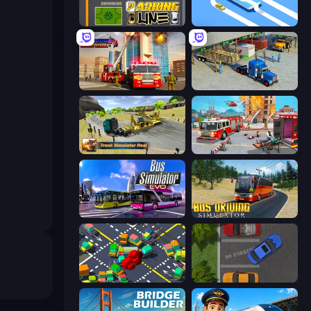
Parking Line
Drive Taxi
Fire Truck Driving School
Offroad Cargo Transport Truck
Truck Simulator Real
Fireman 2024
Bus Simulator: EVO
Bus Driving Simulator
Slightly Annoying Traffic
Parking Space