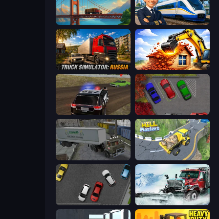
Bridge Builder
Idle Train Empire Tycoon
Truck Simulator: Russia
City Constructor
POLICE Chase Simulator
OK Parking
Russian Kamaz Truck Driver
Hill Masters
Time to Park
Snow Plow Truck