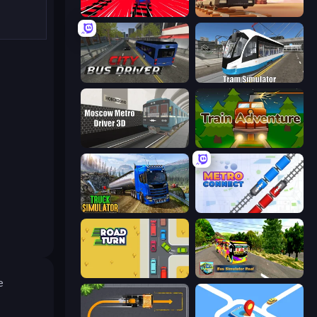
Train Drift
Train Master
City Bus Driver
Tram Simulator
Moscow Metro Driver 3D
Train Adventure
Truck Driving Simulator Game
Metro Connect
Road Turn
Bus Simulator Real
е