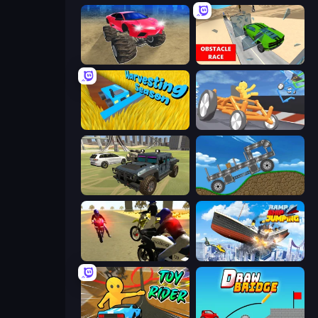
Monster Cars: Ultimate Simulator
Obstacle Race: Destroying Simulator!
Harvesting Season
Draw Crash Race
4x4 Offroader
Move It!
3D Moto Simulator 2
Ship Ramp Jumping