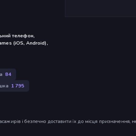
льний телефон,
mes (iOS, Android),
а
84
шка
1 795
 пасажирів і безпечно доставити їх до місця призначення, н