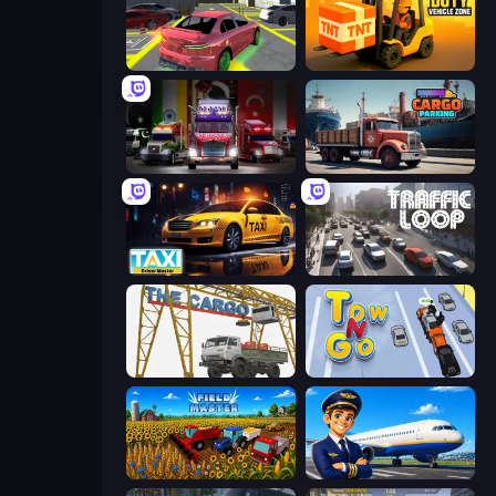
Garage Parking
Heavy Duty: Vehicle Zone
Big Euro Truck Driving
Cargo Truck Parking
Taxi Driver: Master
Traffic Loop
The Cargo
Tow N Go
Field Master
Idle Airport Tycoon