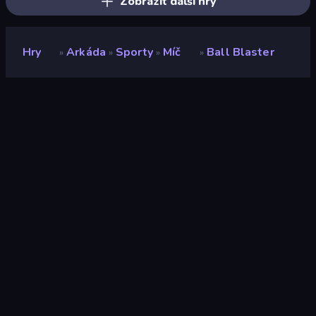
Zobrazit další hry
Hry
Arkáda
Sporty
Míč
Ball Blaster
»
»
»
»
Ball Blaster
Vývojář
GameFacto
Hodnocení
9,3
(
based on last 6 months
)
Uvolněno
květen 2023
Herní engine
Unity 2021
Platformy
Prohlížeč (stolní počítač, mobilní
zařízení, tablet), Aplikace
CrazyGames (Android), App Store
(Android)
Orientace
Portrét