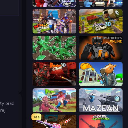
Winter Clash 3D
Vegas Clash 3D
Ninja Clash Heroes
Airport Clash 3D
Soldiers - Capture and Control!
Destructors Online
Rocket Clash 3D
Bank Robbery 3
ty oraz
rej
Farm Clash 3D
Mazean
Top