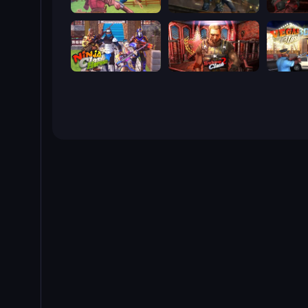
Farm Clash 3D
Subway Clash Remastered
Rocket C
Ninja Clash Heroes
Subway Clash 2
Vegas Cl