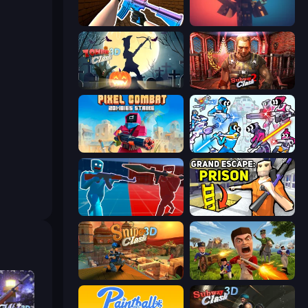
KS Z
Pixel Warfare
Zombie Clash 3D: Halloween
Subway Clash 2
Pixel Combat: Zombies Strike
Space Wars Battleground
Battle of the Soldiers: Red vs Blue
Grand Escape: Prison
Sniper Clash 3D
Redcoats.io