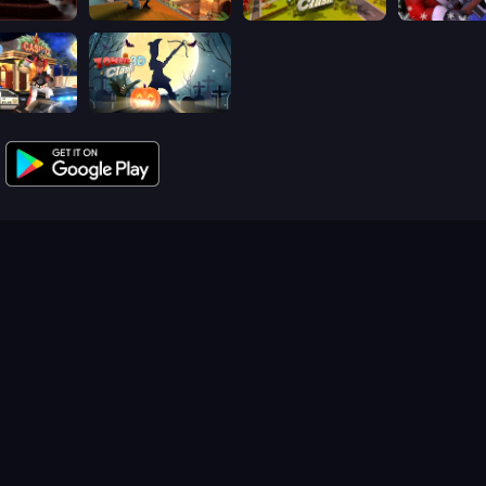
lash 3D
Sniper Clash 3D
Airport Clash 3D
Winter Clas
ash 3D
Zombie Clash 3D: Halloween