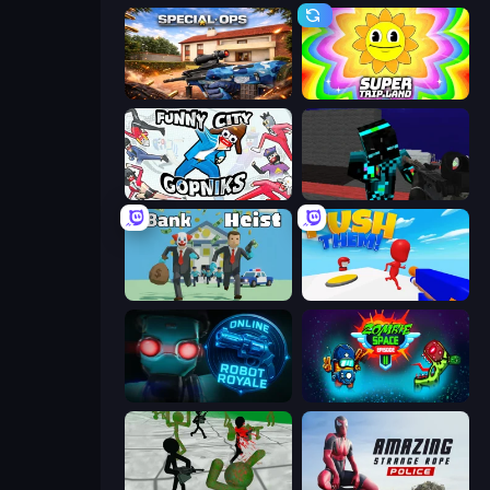
Special Ops: GO
SuperTrip.Land
Funny City: Gopniks
Pixel Wars of Hero
Bank Heist
Push Them!
Online Robot Royale
Zombie Space Episode 2