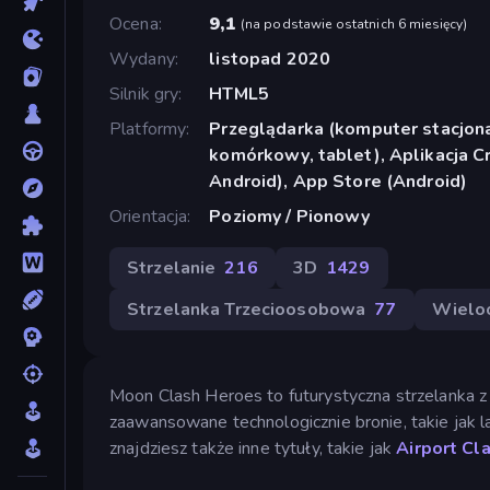
Ocena
9,1
(
na podstawie ostatnich 6 miesięcy
)
Wydany
listopad 2020
Silnik gry
HTML5
Platformy
Przeglądarka (komputer stacjona
komórkowy, tablet), Aplikacja 
Android), App Store (Android)
Orientacja
Poziomy / Pionowy
Strzelanie
216
3D
1429
Strzelanka Trzecioosobowa
77
Wielo
Moon Clash Heroes to futurystyczna strzelanka z
zaawansowane technologicznie bronie, takie jak la
znajdziesz także inne tytuły, takie jak
Airport Cl