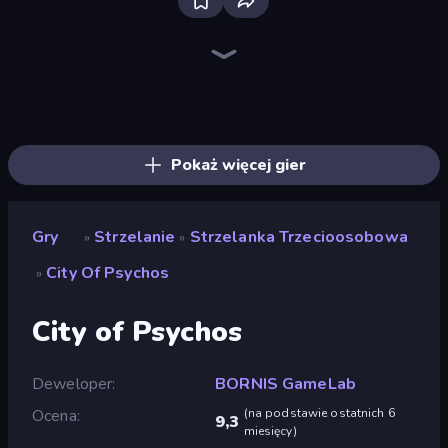
SkillWarz
Fragen
Redcoats.io
Online Robot Royale
SWAT Cats
Time Shooter 3: SWAT
Sniper Mission
Western Sniper
The Battleground
Kirka.io
Time Shooter 2
Mine Shooter 2: Noob vs Mobs
CS: Chaos Squad
Zombie Outbreak Arena
SuperTrip.Land
Wild Hunter 3D
Funny Shooter 2
Horde Crusher
Pokaż więcej gier
Gry
Strzelanie
Strzelanka Trzecioosobowa
»
»
City Of Psychos
»
City of Psychos
Deweloper
BORNIS GameLab
Ocena
(
na podstawie ostatnich 6
9,3
miesięcy
)