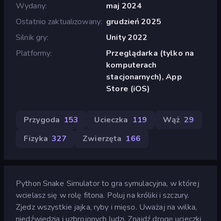
Wydany
maj 2024
Ostatnio zaktualizowany
grudzień 2025
Silnik gry
Unity 2022
Platformy
Przeglądarka (tylko na
komputerach
stacjonarnych), App
Store (iOS)
Przygoda
153
Ucieczka
119
Wąż
29
Fizyka
327
Zwierzęta
166
Python Snake Simulator to gra symulacyjna, w której
wcielasz się w rolę fitona. Poluj na króliki i szczury.
Zjedz wszystkie jajka, ryby i mięso. Uważaj na wilka,
niedźwiedzia i uzbrojonych ludzi. Znajdź drogę ucieczki