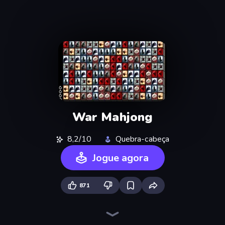
War Mahjong
8,2/10
Quebra-cabeça
Jogue agora
871