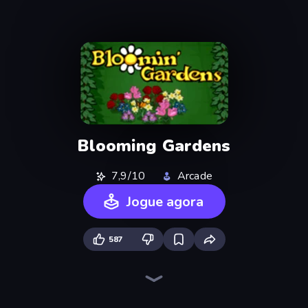
Blooming Gardens
7,9/10
Arcade
Jogue agora
587