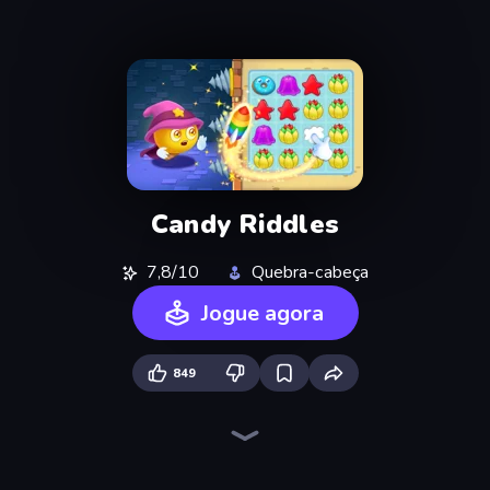
Candy Riddles
7,8/10
Quebra-cabeça
Jogue agora
849