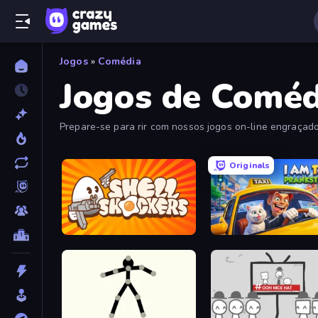
Jogos
»
Comédia
Jogos de Coméd
Prepare-se para rir com nossos jogos on-line engraçados
Originals
Shell Shockers
I Am Taxi Prankster Sim