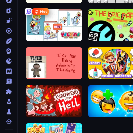
Stick Animator
We Become What We Be
Hot
Help Me: Tricky Puzzle Games
The Epic Party
Kill the Ice Age Baby Adventure
Girlfriend from Hell
Smileys: Family Tree emoj