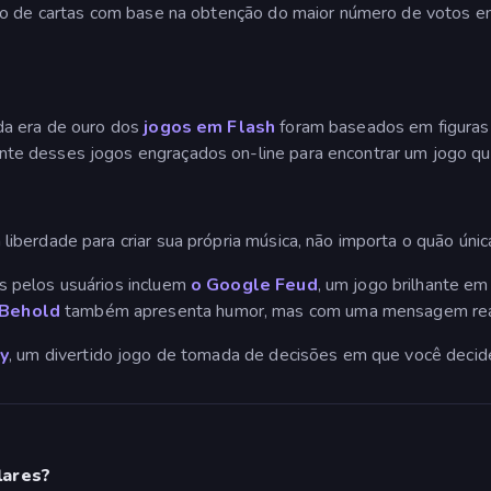
eção de cartas com base na obtenção do maior número de voto
da era de ouro dos
jogos em Flash
foram baseados em figuras 
e desses jogos engraçados on-line para encontrar um jogo qu
berdade para criar sua própria música, não importa o quão única
 pelos usuários incluem
o Google Feud
, um jogo brilhante e
Behold
também apresenta humor, mas com uma mensagem real
y
, um divertido jogo de tomada de decisões em que você deci
lares?