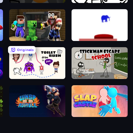
Seven Days in Purgatory
I Don't Even Know
Noob Trolls Pro
This Is The Only Level
Originals
Toilet Rush - Draw Puzzle
Stickman Escape School
WKSP Rumble
Slap Castle