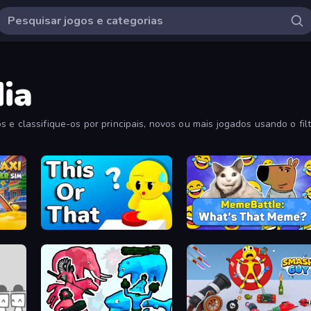
ia
 e classifique-os por principais, novos ou mais jogados usando o filt
ToT or Trivia
MemeBattle: What's That Meme?