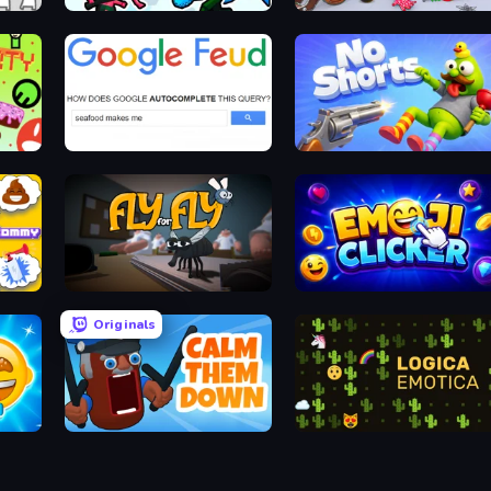
hold
Funny Battle Simulator 2
Smash Guy: Ragdoll Punch Hero
Google Feud
No Shorts
Johnny n Tommy - Prank Masters
Fly for Fly
Emoji Clickers
Originals
i
Calm Them Down
Logica Emotica