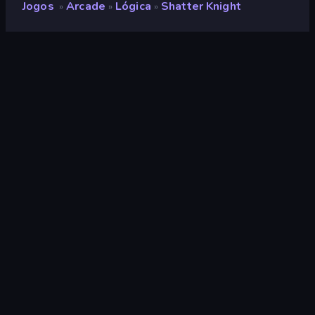
Jogos
Arcade
Lógica
Shatter Knight
»
»
»
Shatter Knight
Desenvolvedor
KezArts
Classificação
9,3
(
com base nos últimos 6 meses
)
Lançado
maio de 2026
Motor de jogo
HTML5
Plataformas
Navegador (computador, celular,
tablet), Aplicativo CrazyGames
(iOS, Android)
Orientação
Paisagem / Retrato
Arcade
527
Mobile
2.357
Pixel
210
Plataforma
172
2D
935