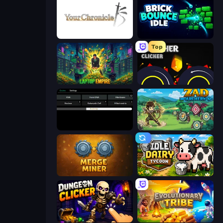
Your Chronicle
Brick Bounce Idle
Top
Laptop Empire
Crusher Clicker
Evolve
Zad Archery - Demo
Merge Miner
Idle Dairy Tycoon
Dungeon Clicker
Evolutionary Tribe