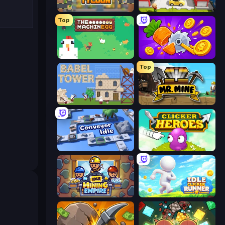
Leek Factory Tycoon
Idle Inventor
Top
The MachinEGG
Farm Ring Idle
Top
Babel Tower
Mr. Mine
Conveyor Idle
Clicker Heroes
Idle Mining Empire
Idle Clicker Runner