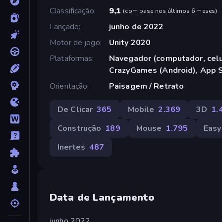
Classificação
9,1
(
com base nos últimos 6 meses
)
Lançado
junho de 2022
Motor de jogo
Unity 2020
Plataformas
Navegador (computador, celul
CrazyGames (Android), App S
Orientação
Paisagem / Retrato
De Clicar
365
Mobile
2.369
3D
1.
Construção
189
Mouse
1.795
Easy
Inertes
487
Data de Lançamento
junho 2022