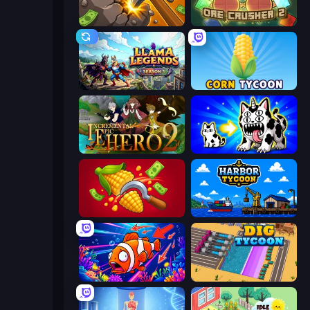
Mine Clicker
OreCrusher 2
Llama Legends
Corn Tycoon
Incremental Epic Hero 2
Strange Cats
Farm-51: Secret Harvest
Harbor Tycoon
Fish Catch Idle
Dig Tycoon