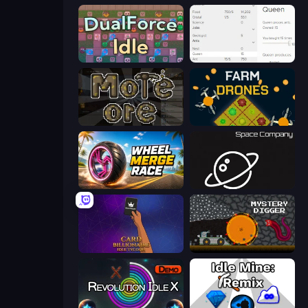
DualForce Idle
Idle Ants
More Ore
Farm Drones
Wheel Merge Race
Space Company
Card Billionaire: Idle Tycoon
Mystery Digger