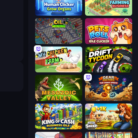
Human Clicker: Grow Organs
Idle Farming Business
Oil Mining 3D: Petrol Factory
Pets Roll: Idle Clicker
My Chicken Farm
Drift Tycoon
Cell to Singularity: Mesozoic Valley
Gear Factory
King of Cash Business Idle
Need for Sheep: Idle Clicker