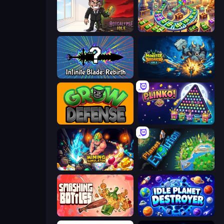
Rotcalypse: Idle Incremental
Money Factory: Tycoon Idle Game
Infinite Blade: Rebirth
Monster Breaker Idle
Grow Defense
PLINKO!
Mining Simulator
Planet Evolution: Idle Clicker
Smashing Bottles
Idle Planet Destroyer