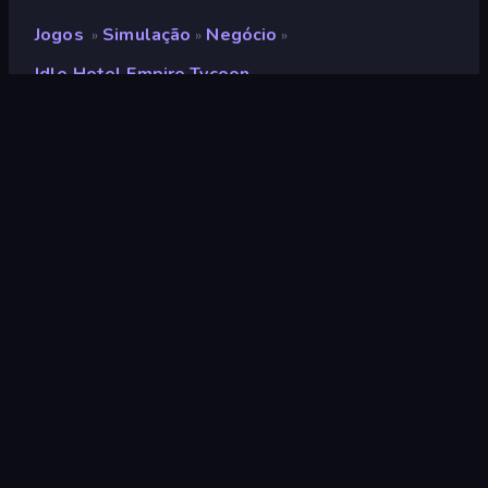
Jogos
Simulação
Negócio
»
»
»
Idle Hotel Empire Tycoon
Idle Hotel Empire Tycoon
Desenvolvedor
Hako Games
Classificação
9,1
(
com base nos últimos 6 meses
)
Lançado
abril de 2026
Ultima atualização
junho de 2026
Motor de jogo
HTML5
Plataformas
Navegador (computador,
celular, tablet), Aplicativo
CrazyGames (iOS, Android),
App Store (Android)
Orientação
Panorama