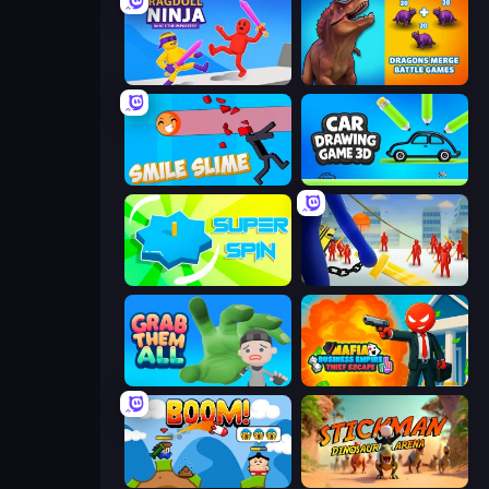
Ragdoll Ninja: Imposter Hero
Dragons Merge: Battle Games
Smile Slime
Car Drawing Game 3D
Super Spin
Slasher
Grab Them All
Mafia Business Empire: Thief Escape
Boom!
Stickman: Dinosaur Arena