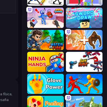
Doodle Smash
Who Dies Last?
TNT Bomber
3D Block Gladiator: Sword Draw
Water vs Fire
Animal DNA Run
Ninja Hands
Gun Blast
Glove Power
Epic Sword Battle! Fight in Arena
 física,
safia