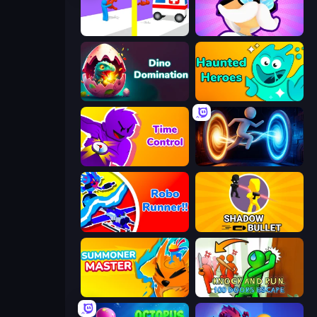
Rescue Throw
Mutant Idle
Dino Domination
Haunted Heroes
Time Control!
Portal Escape
Robo Runner
Shadow Bullet
Summoner Master
Knock and Run: 100 Doors Escape