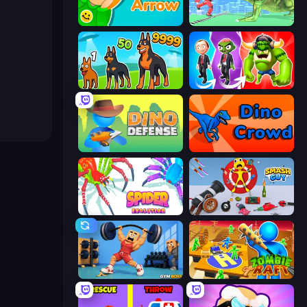
Feeling Arrow
Silly Walkers
Dogs vs Aliens
Infection Town of Zombies
Dino Defense
Dino Crowd
Spider Evolution: Runner Game
Smash Guy: Ragdoll Punch Hero
Gym Boss
Zombie Raft