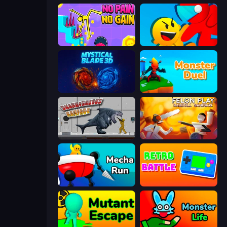
No Pain No Gain - Ragdoll Sandbox
Riot Escape
Mystical Blade
Monster Duel
Sharkosaurus Rampage
Felon Play: Ragdoll Sandbox
Mecha Run
Retro Battle