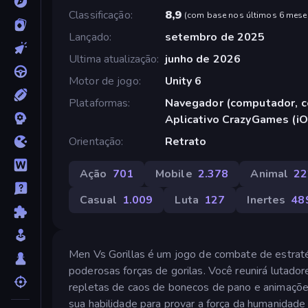
Classificação
8,9
(
com base nos últimos 6 mese
Lançado
setembro de 2025
Ultima atualização
junho de 2026
Motor de jogo
Unity 6
Plataformas
Navegador (computador, ce
Aplicativo CrazyGames (iO
Orientação
Retrato
Ação
701
Mobile
2.378
Animal
22
Casual
1.009
Luta
127
Inertes
48
Men Vs Gorillas é um jogo de combate de estrat
poderosas forças de gorilas. Você reunirá lutador
repletas de caos de bonecos de pano e animaçõe
sua habilidade para provar a força da humanidade