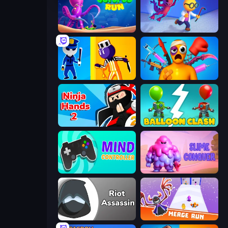
OctopusRun
Bounce Out
Jailbreak: Hide or Attack!
Fun Ragdoll Challenge!
Ninja Hands 2
Balloon Clash
Mind Controller
Slime Conquer: Epic Battles
Riot Assassin
Merge Run