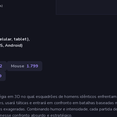
s
)
lular, tablet),
S, Android)
2
Mouse
1.799
9
égia em 3D no qual esquadrões de homens idênticos enfrentam
es, usará táticas e entrará em confronto em batalhas baseadas na
s exageradas. Combinando humor e intensidade, cada partida de
 nesse confronto absurdo e estratégico.