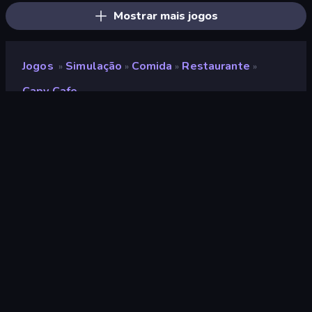
Mostrar mais jogos
Jogos
Simulação
Comida
Restaurante
»
»
»
»
Capy Cafe
Capy Cafe
Desenvolvedor
Stached Games
Classificação
9,4
(
com base nos últimos 6 meses
)
Lançado
maio de 2026
Ultima atualização
julho de 2026
Motor de jogo
Godot
Plataformas
Navegador (computador,
celular, tablet), Aplicativo