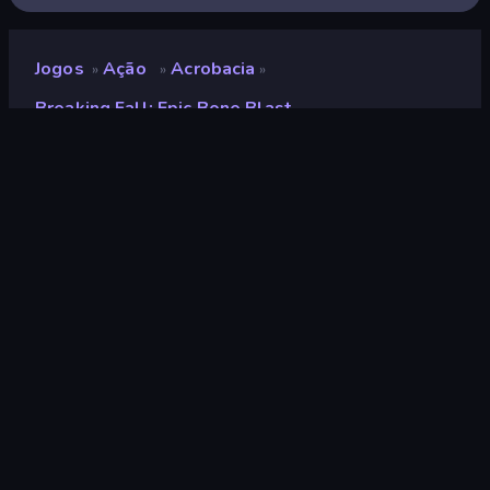
Jogos
Ação
Acrobacia
»
»
»
Breaking Fall: Epic Bone Blast
Breaking Fall: Epic Bone
Blast
Desenvolvedor
Funtory
Classificação
9,4
(
com base nos últimos 6 meses
)
Lançado
julho de 2024
Motor de jogo
Unity 2022
Plataformas
Navegador (computador, celular,
tablet), Aplicativo CrazyGames
(Android), App Store (Android)