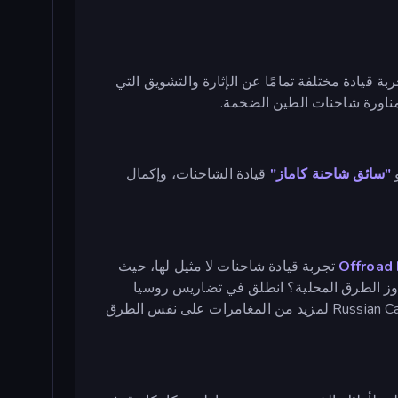
ة قيادة مختلفة تمامًا عن الإثارة والتشويق التي
ناورة شاحنات الطين الضخمة.
"سائق شاحنة كاماز"
قيادة الشاحنات، وإكمال
تجربة قيادة شاحنات لا مثيل لها، حيث
اوز الطرق المحلية؟ انطلق في تضاريس روسيا
، وهي لعبة محاكاة شاحنات ديناميكية ثلاثية الأبعاد. واصل رحلتك مع Russian Car Driver ZIL 130 لمزيد من المغامرات على نفس الطرق