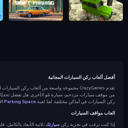
er
Drift Parking
Russian UAZ 4x4 Driving Simulator
أفضل ألعاب ركن السيارات المجانية
تقدم CrazyGames مجموعة واسعة من ألعاب ركن السيارات المفضلة لدى المعجبين، والتي تستحق التجربة. تقدم
من موقف سيارات مزدحم، سيارة تلو الأخرى. هل تفضل تحديًا ق
ركن السيارات في أماكن مختلفة. تُعدّ لعبة
Parking Space
الا
العاب مواقف السيارات
إذا كنت ترغب في تجربة ركن
سيارتك
ثلاثية الأبعاد بالكامل، فل