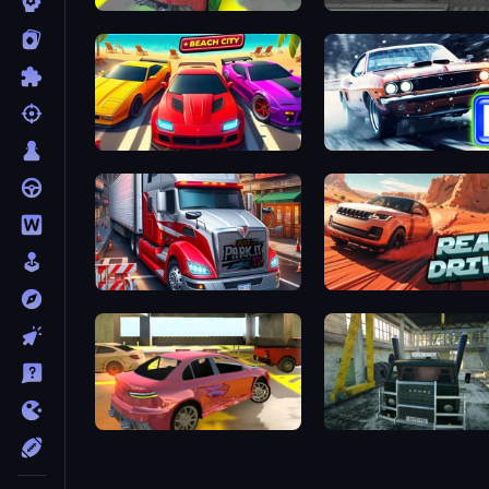
Garage Parking
Time 
Parking Fury 3D: Beach City
Real Car 
Just Park It 12
Real Drive 3D Parkin
3D Underground Car Parking
Kamaz Truck