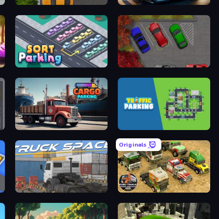
ck
Parking Space
Parking Fury 3D: Side Hustle
 2
Sort Parking
OK Parking
ne
Cargo Truck Parking
Traffic Parking
Originals
pe
Truck Space
Euro Truck Driving Simulator 2025