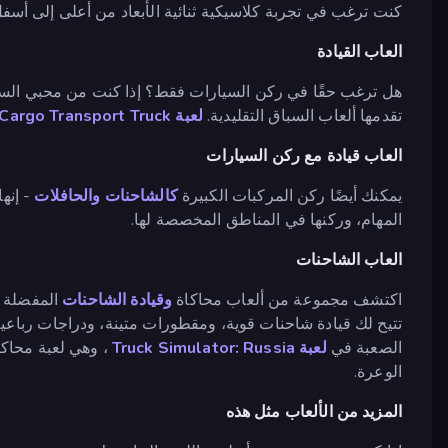
كنت ترغب في تجربة كلاسيكية ثنائية الأبعاد من أعلى إلى أسف
العاب القيادة
هل ترغب حقًا في ركن السيارات فقط؟ إذا كنت من محبي ا
تقدمها ألعاب السباق التقليدية.
لعبة Offroad Cargo Transport Truck
العاب قيادة مع ركن السيارات
يمكنك أيضًا ركن المركبات الكبيرة
كالشاحنات
والحافلات
- إنها
المهام، وركنها في المناطق المخصصة لها.
العاب الشاحنات
اكتشف مجموعة من ألعاب محاكاة
وقيادة الشاحنات
المفضلة ل
تتيح لك قيادة شاحنات قوية، ومقطورات متينة، ودراجات رباعي
الصعبة في
لعبة Truck Simulator: Russia
الوعرة.
المزيد من الألعاب مثل هذه