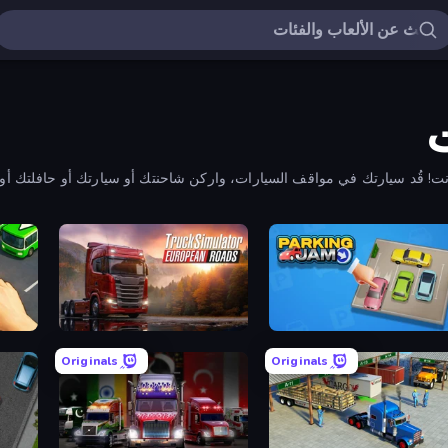
رنت! قُد سيارتك في مواقف السيارات، واركن شاحنتك أو سيارتك أو حافلتك أو
ear Jam
Truck Simulator: European Roads
Parking J
Originals
Originals