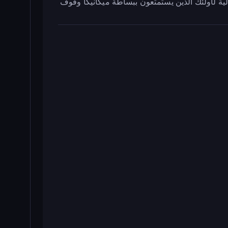
ة لأولئك الذين يستمتعون ببساطة ميكانيكا وقوف