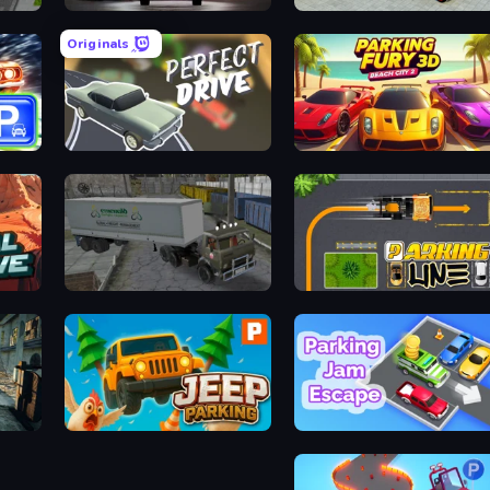
to Park
Big Euro Truck Driving
Offroad Cargo Transport Tru
Originals
Parking
Perfect Drive
Parking Fury 3D: Beach City
g Games
Russian Kamaz Truck Driver
Parking Li
 Driver
Jeep Parking 3D
Parking Jam Esca