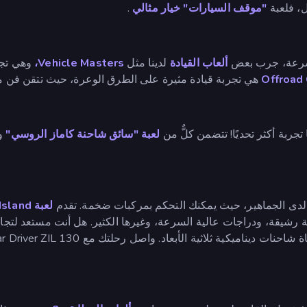
ل، فلعبة
"موقف السيارات" خيار مثالي
.
لسرعة، جرب بعض
ألعاب القيادة
لدينا مثل
Vehicle Masters،
وهي تجرب
هي تجربة قيادة مثيرة على الطرق الوعرة، حيث تتقن فن م
 تجربة أكثر تحديًا! تتضمن كلٌّ من
لعبة "سائق شاحنة كاماز الروسي"
و
دى الجماهير، حيث يمكنك التحكم بمركبات ضخمة. تقدم
لعبة Offroad Island
ة رشيقة، ودراجات عالية السرعة، وغيرها الكثير. هل أنت مستعد لتج