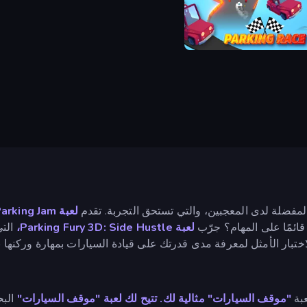
Parking Race: Drift Mast
لعبة Parking Jam
ائمًا على المهام؟ جرّب
لعبة Parking Fury 3D: Side Hustle،
التي
ختبار الأمثل لمعرفة مدى قدرتك على قيادة السيارات بمهارة وركنها ب
عبة
"موقف السيارات" مثالية لك. تتيح لك لعبة "موقف السيارات"
البح