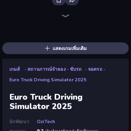
Bloxd.io
Ragdoll Archers
EvoWars.io
Piece of Cake: Merge and Bake
Veck.io
Racing Limits
Traffic Rider
Mahjongg Solitaire
Screw Out: Bolts and Nuts
Words of Wonders
Piles of Mahjong
Designville: Merge & Design
Miniblox
Space Waves
Stickman Clash
SkillWarz
Fortzone Battle Royale
Arrow Escape
แสดงเกมเพิ่มเติม
เกมส์
สถานการณ์จำลอง
ขับรถ
จอดรถ
»
»
»
»
Euro Truck Driving Simulator 2025
Euro Truck Driving
Simulator 2025
นักพัฒนา
OziTech
คะแนน
9.2
(
อ้างอิงจากข้อมูล 6 เดือนที่ผ่านมา
)