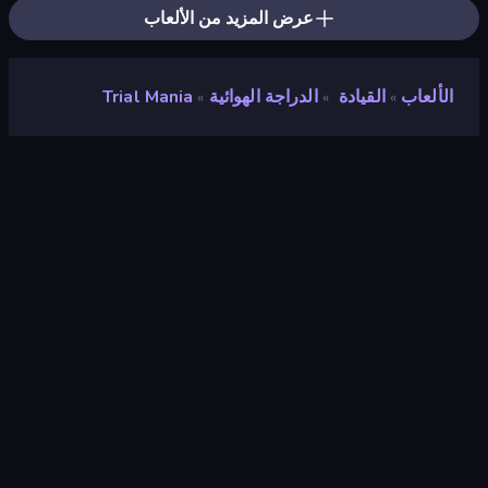
عرض المزيد من الألعاب
الألعاب
القيادة
الدراجة الهوائية
Trial Mania
»
»
»
Trial Mania
مطور
HikBoo Studios
تقييم
٩٫٠
(
استنادًا إلى الأشهر الستة الماضية
)
مطلق سراحه
نوفمبر ٢٠٢٤
آخر تحديث
يناير ٢٠٢٥
محرك الألعاب
Unity 2022
المنصات
متصفح (سطح المكتب، الهاتف المحمول،
الجهاز اللوحي), تطبيق CrazyGames
(iOS, Android), App Store (iOS,
Android)