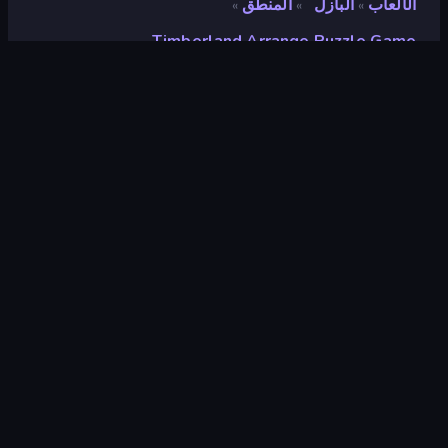
الألعاب
البازل
المنطق
»
»
»
Timberland Arrange Puzzle Game
Timberland Arrange
Puzzle Game
مطور
Smartberry
تقييم
٨٫٤
(
استنادًا إلى الأشهر الستة الماضية
)
مطلق سراحه
سبتمبر ٢٠٢٤
آخر تحديث
سبتمبر ٢٠٢٤
محرك الألعاب
HTML5
المنصات
متصفح (سطح المكتب، الهاتف المحمول،
الجهاز اللوحي), تطبيق CrazyGames
(Android), App Store (Android)
توجيه
لَوحَة