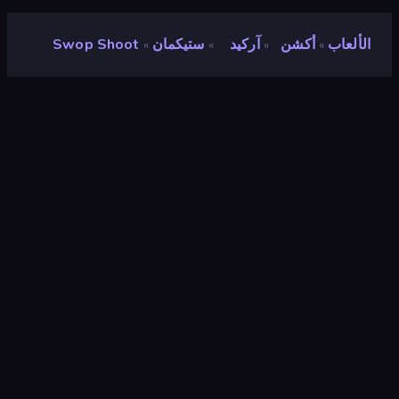
الألعاب
أكشن
آركيد
ستيكمان
Swop Shoot
»
»
»
»
Swop Shoot
مطور
Beetleplay
تقييم
٩٫٠
(
استنادًا إلى الأشهر الستة الماضية
)
مطلق سراحه
أغسطس ٢٠٢٢
محرك الألعاب
Unity 2020
المنصات
متصفح (سطح المكتب، الهاتف المحمول،
الجهاز اللوحي), تطبيق CrazyGames
(Android), App Store (Android)
توجيه
منظر طبيعي / صورة شخصية
أكشن
٤٣٩
التفادي
٢٢٥
ثلاثية الأبعاد
٨٥١