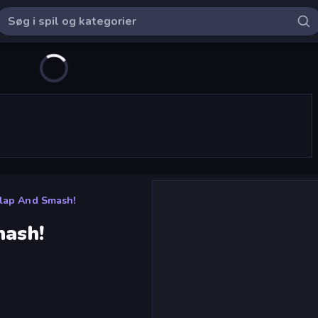
Slap And Smash!
mash!