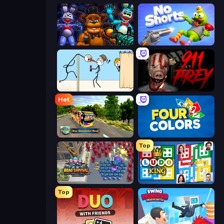
FNaF Shooter
No Shorts
Gomu Goman
911: Prey
Hot
Bus Simulator Real
Four Colors
Top
Road Survival
Ludo King
Top