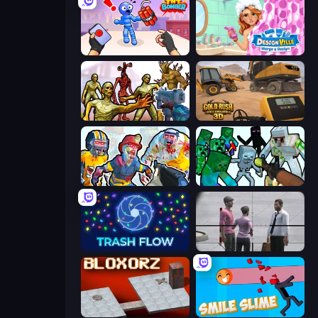
TNT Bomber
Designville: Merge & Design
Monster Shooter Apocalypse
Gold Rush: Gold Simulator 3D
Zombies Shooter: Part 2
Mine Shooter: Save Your World
Trash Flow
Sniper Assassin - Government Agent
Bloxorz
Smile Slime