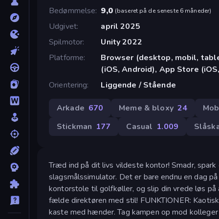
Bedømmelse
9,0
(
baseret på de seneste 6 måneder
)
Udgivet
april 2025
Spilmotor
Unity 2022
Platforme
Browser (desktop, mobil, tab
(iOS, Android), App Store (iOS
Orientering
Liggende / Stående
Arkade
670
Meme & bloxy
24
Mob
Stickman
177
Casual
1.009
Slåsk
Træd ind på dit livs vildeste kontor! Smadr, spar
slagsmålssimulator. Det er bare endnu en dag på ar
kontorstole til golfkøller, og slip din vrede løs p
fælde direktøren med stil! FUNKTIONER: Kaotiske k
kaste med hænder. Tag kampen op mod kolleger og