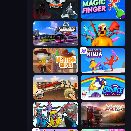
EvoWars.io
Magic Finger 3D
Bus Simulator: EVO
Fun Ragdoll Challenge!
Western Sniper
Ragdoll Ninja: Imposter Hero
Earn to Die: Zombie Ride
Bouncemasters
Zombies Shooter
Truck Simulator: European Roads