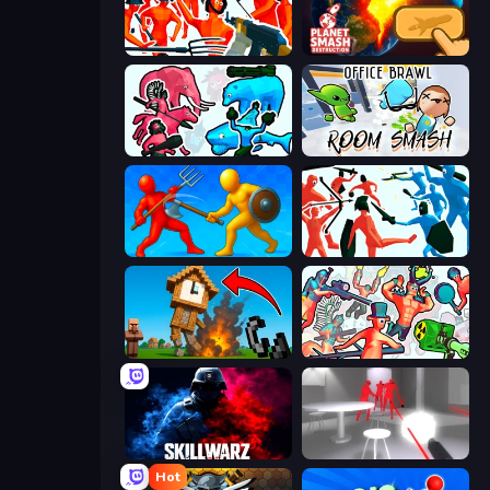
Funny Shooter - Destroy All
Planet Smash Destruction
Funny Battle Simulator 2
Office Brawl - Room Smash
Epic Sword Battle! Fight in Arena
Funny Battle Simulator
Noob Fuse
Funny Shooter 2
SkillWarz
SuperHot
Hot