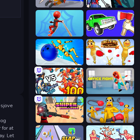
Ninja Swipe Strike
Sniper Shot: Bullet Time
Web Master
Smash the Car to Pieces!
Playground Man! Ragdoll Show!
Uncle Hit: Punch the Dummy
Horde Killer: You vs 100
Office Fight
 sjove
 og
Sniper Challenge
Annoying Uncle Punch Game
 for at
ay. Let