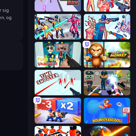
r sig
Slap and Run
Time Shooter 2
en, og
Hero 3: Flying Robot
Time Shooter 3: SWAT
Find the Vampire
Crazy Zoo Monkey
Time Shooter
Find The Alien
Battle Brigade
Bouncy Ragdoll