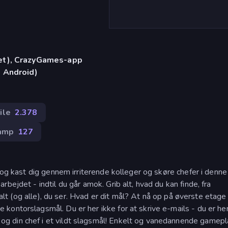
let), CrazyGames-app
, Android)
ile
2.378
amp
127
k og kast dig gennem irriterende kolleger og skøre chefer i denne
bejdet - indtil du går amok. Grib alt, hvad du kan finde, fra
å alt (og alle), du ser. Hvad er dit mål? At nå op på øverste etage
ontorslagsmål. Du er her ikke for at skrive e-mails - du er her
 din chef i et vildt slagsmål! Enkelt og vanedannende gamepl