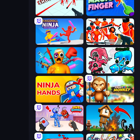
Time Shooter
Magic Finger 3D
Ragdoll Ninja: Imposter Hero
Funny Shooter - Destroy All
Fun Ragdoll Challenge!
Funny Battle Simulator 2
Ninja Hands
Crazy Zoo Monkey
TNT Bomber
Noob Fuse