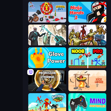
Smash Guy: Ragdoll Punch Hero
Ninja Hands 2
Skibidi Toilets: Infection
Monster Shooter Apocalypse
Glove Power
DOP Noob: Draw to Save
Professor Strange
Kick Loser