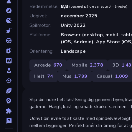
Bedømmelse
8,8
(
baseret på de seneste 6 måneder
)
Udgivet
december 2025
Spilmotor
Unity 2022
Platforme
Browser (desktop, mobil, tab
(iOS, Android), App Store (iOS
Orientering
Landscape
Arkade
670
Mobile
2.378
3D
1.43
Helt
74
Mus
1.799
Casual
1.009
Slip din indre helt løs! Sving dig gennem byen, kl
gaderne. Hægt, kast og smadr skurke sammen - hv
Udnyt din evne til at kaste med spindelvæv! Sig
mellem bygninger. Perfektionér din timing for at 