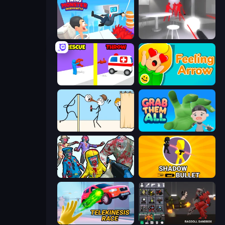
Swing Monster: Decisive Battle
SuperHot
Rescue Throw
Feeling Arrow
Gomu Goman
Grab Them All
Zombies Shooter
Shadow Bullet
Telekinesis Race 3D
Last Play: Ragdoll Sandbox