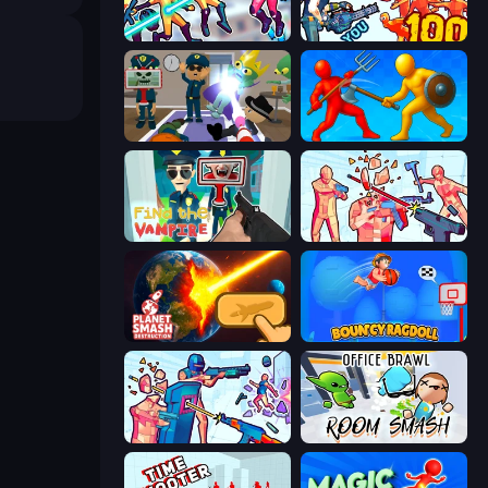
Hero 3: Flying Robot
Horde Killer: You vs 100
Find The Alien
Epic Sword Battle! Fight in Arena
Find the Vampire
Time Shooter 2
Planet Smash Destruction
Bouncy Ragdoll
Time Shooter 3: SWAT
Office Brawl - Room Smash