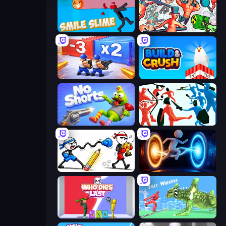
Smile Slime
Funny Shooter 2
Battle Brigade
Build and Crush
No Shorts
Funny Battle Simulator
Doodle Smash
Portal Escape
Who Dies Last?
Silly Walkers