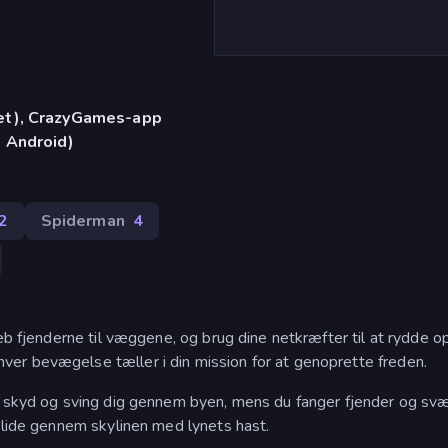
let), CrazyGames-app
, Android)
2
Spiderman
4
æb fjenderne til væggene, og brug dine netkræfter til at rydde op
er bevægelse tæller i din mission for at genoprette freden.
t, skyd og sving dig gennem byen, mens du fanger fjender og sv
glide gennem skylinen med lynets hast.