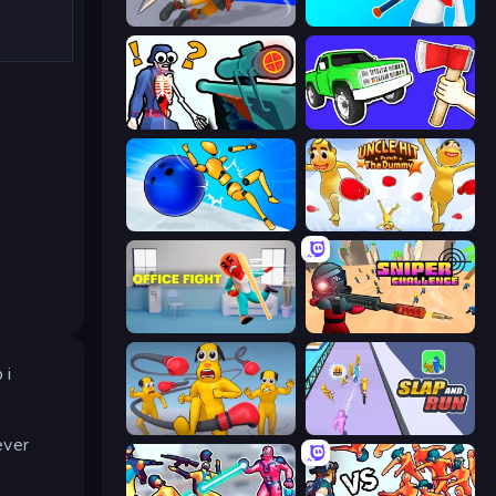
Ninja Swipe Strike
Crazy Office: Slap and Smash!
Sniper Shot: Bullet Time
Smash the Car to Pieces!
Playground Man! Ragdoll Show!
Uncle Hit: Punch the Dummy
Office Fight
Sniper Challenge
 i
Annoying Uncle Punch Game
Slap and Run
æver