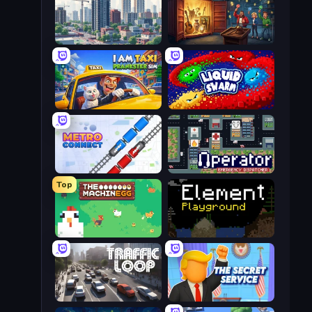
SuperCity 3D
Container Auction
I Am Taxi Prankster Sim
Liquid Swarm
Metro Connect
Operator: Emergency Dispatcher
Top
The MachinEGG
Element Playground
Traffic Loop
The Secret Service