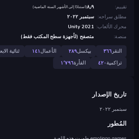
تقييم
٨٫٩
(
استنادًا إلى الأشهر الستة الماضية
)
مطلق سراحه
سبتمبر ٢٠٢٢
محرك الألعاب
Unity 2021
منصة
متصفح (لأجهزة سطح المكتب فقط)
النقر
٣٦٦
بيكسل
٢٨٩
الأعمال
١٤١
ثنائية الابع
تراكمية
٤٢٠
الفأرة
١٬٧٩٦
تاريخ الإصدار
سبتمبر ٢٠٢٢
المُطور
emolingo games طورت هذه اللعبة.