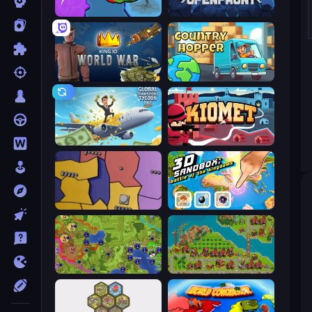
FrontWars.io
Openfront
King.io World War
Country Hopper
Global Transport Tycoon Idle
Kiomet
Compact Conflict
3D Sandbox: Battle of the Kingdoms
Hex Empire
City Idle