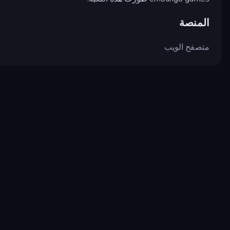
المنصة
متصفح الويب