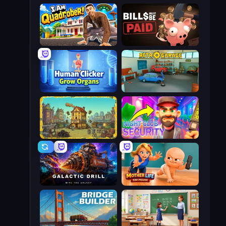
I Am Quadrober!
Bills Must Be Paid
Human Clicker: Grow Organs
Retro Garage
The Garbaggio Hotel
Night Club Security
Galactic Drill
Mother Life Simulator: Prank