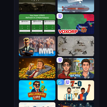
Warfare 1917
Bomber XXL
Idle Soccer Manager
Voxorp
MMA Manager 2
Warfare 1944
Idle Billionaire Tycoon
Life Simulator: Road to Riches
Millionaire Life
7a0 - World Cup Simulator