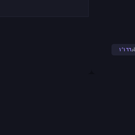
اد
١٬١٦٦