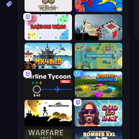
Settlers of Albion
World Conqueror
Random Wars
North Kingdom: Siege Castle
Mk48.io
Four Mini Kingdoms War
Airline Tycoon Idle
Traffic Architect
Battlecruisers
God For a Day: Prequel