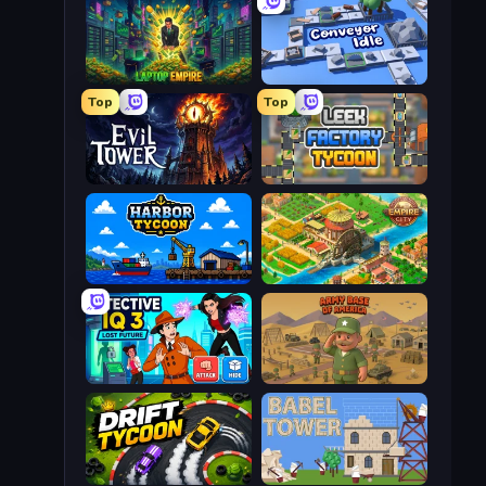
Laptop Empire
Conveyor Idle
Top
Top
Evil Tower
Leek Factory Tycoon
Harbor Tycoon
Empire City
Detective IQ 3
Army Base Of America
Drift Tycoon
Babel Tower