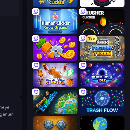
Capybara Clicker
Click Click Clicker
Human Clicker: Grow Organs
Crusher Clicker
Top
Farm Ring Idle
Leek Factory Tycoon
Capybara Clicker 2
Black Hole Idle
tmeye
Planet Evolution: Idle Clicker
Trash Flow
egenler