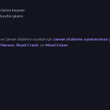
 birimi kazanın
keyfini çıkarın
 ve zaman öldürme oyunları için
zaman öldürme oyunlarımıza
g
r Heroes
,
Road Crash
, ve
MineClicker
.