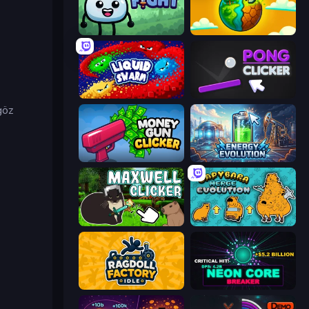
Merge & Fight
Land Explorers: Merge & Build
Liquid Swarm
Pong Clicker
öz
Money Gun Clicker
Energy Evolution
Maxwell Clicker
Capybara Merge Evolution
Ragdoll Factory Idle
Neon Core Breaker