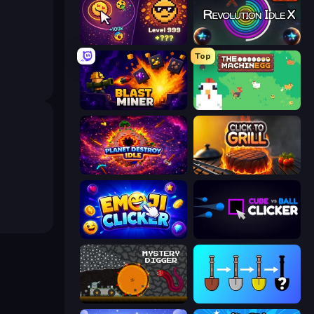
Dominate All Shapes
Revolution Idle X
Top
Blast Miner
The MachinEGG
Planet Destroy Idle
Click To Grill
Emoji Clickers
Cube vs Ball Clicker
Mystery Digger
Merge Tools - Merge and Dig