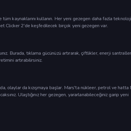
e tüm kaynaklarını kullanın. Her yeni gezegen daha fazla teknoloj
anet Clicker 2'de keşfedilecek birçok yeni gezegen var.
nız. Burada, tıklama gücünüzü artırarak, çiftlikler, enerji santraller
imini artırabilirsiniz.
a, olaylar da kızışmaya başlar. Mars'ta nükleer, petrol ve hatta
acaksınız. Ulaştığınız her gezegen, yararlanabileceğiniz garip yeni