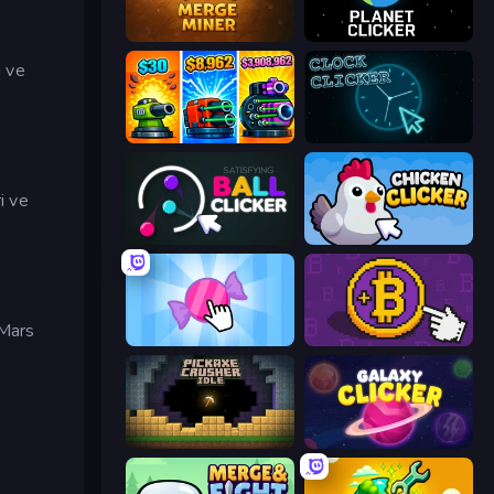
Merge Miner
Planet Clicker
i ve
Pumpkin Defense: Merge Cannon
Clock Clicker
i ve
Satisfying Ball Clicker
Chicken Clicker
 Mars
Candy Clicker 2
Money Maker
Pickaxe Crusher Idle
Galaxy Clicker