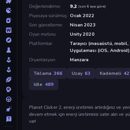
Değerlendirme
9,2
(
son 6 aya göre
)
Piyasaya sürülmüş
Ocak 2022
Son güncelleme
Nisan 2023
Oyun motoru
Unity 2020
Platformlar
Tarayıcı (masaüstü, mobil
Uygulaması (iOS, Android)
Oryantasyon
Manzara
Tıklama
366
Uzay
63
Kademeli
42
Idle
489
Planet Clicker 2, enerji üretimini artırdığınız ve 
devam etmek için enerji üretiminizi satın alın ve y
var!