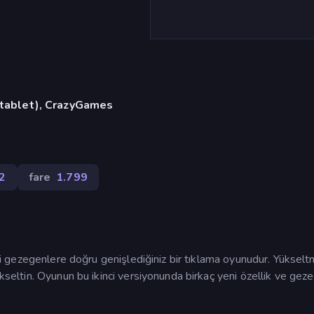
, tablet), CrazyGames
2
fare
1.799
yeni gezegenlere doğru genişlediğiniz bir tıklama oyunudur. Yüksel
ükseltin. Oyunun bu ikinci versiyonunda birkaç yeni özellik ve gez