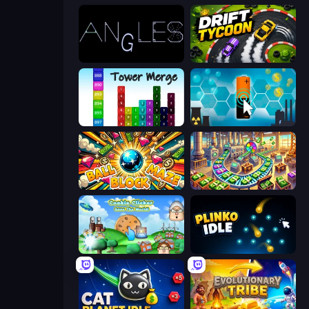
Angles
Drift Tycoon
Tower Merge
Battery Clicker
Ball Block Maze
Money Factory: Tycoon Idle Game
Cookie Clicker Save the World
Plinko Idle