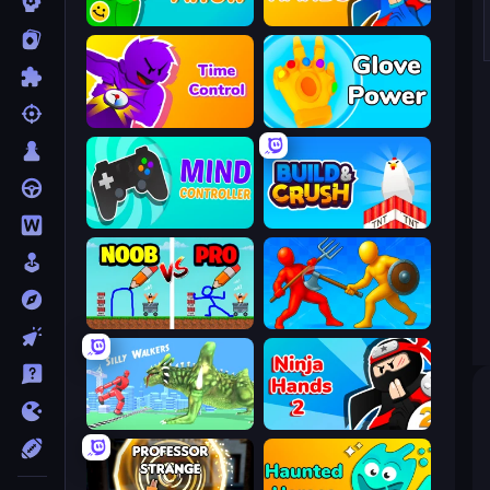
Feeling Arrow
Ninja Hands
Time Control!
Glove Power
Mind Controller
Build and Crush
DOP Noob: Draw to Save
Epic Sword Battle! Fight in Arena
Silly Walkers
Ninja Hands 2