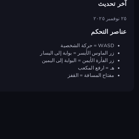
آخر تحديث
٢٥ نوفمبر ٢٠٢٥
عناصر التحكم
WASD = حركة الشخصية
زر الماوس الأيسر = بوابة إلى اليسار
زر الفأرة الأيمن = البوابة إلى اليمين
هـ = ارفع المكعب
مفتاح المسافة = القفز