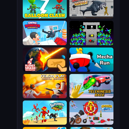
Balloon Clash
Sharkosaurus Rampage
Swing Monster: Decisive Battle
Stick Epic Fighter
Planet Smash Destruction
Mecha Run
Felon Play: Ragdoll Sandbox
Telekinesis Race 3D
Superhero Race!
Smash Guy: Ragdoll Punch Hero