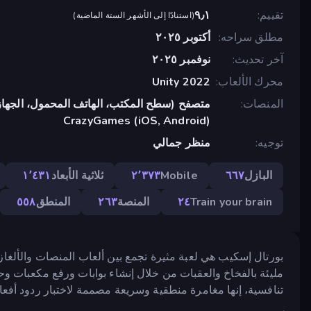
تقييم
٩٫١
(
استنادًا إلى الأشهر الستة الماضية
)
مطلق سراحه
أكتوبر ٢٠٢٥
آخر تحديث
نوفمبر ٢٠٢٥
محرك الألعاب
Unity 2022
المنصات
متصفح (سطح المكتب، الهاتف المحمول، الجهاز
CrazyGames (iOS, Android)
توجيه
منظر جمالي
البازل
٦٦٧
Mobile
٢٬٣٧٣
ثلاثية الأبعاد
١٬٤٣١
Train your brain
٢٤
المنصة
٢٦٣
المنطق
٥٥٨
بورتال إسكيب هي لعبة مثيرة تجمع بين ألعاب المنصات والألغاز
مليئة بالفخاخ والعقبات من خلال إنشاء بوابات ورفع مكعبات وح
تنافسية، إنها مغامرة منطقية وسريعة مصممة لاختبار ردود أفعا