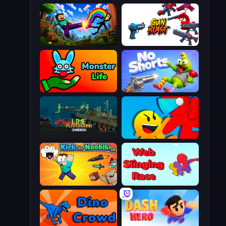
Noob: Wall Crusher
Gun Blast
Monster Life
No Shorts
Lime Playground Sandbox
Riot Escape
Kick the Noobik 3D
Web Slinging Race