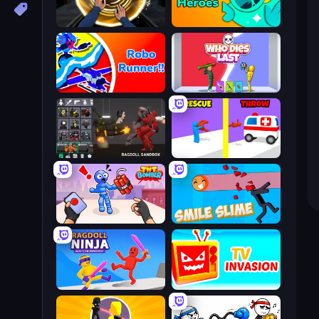
Professor Strange
Haunted Heroes
Robo Runner
Who Dies Last?
Last Play: Ragdoll Sandbox
Rescue Throw
TNT Bomber
Smile Slime
Ragdoll Ninja: Imposter Hero
TV Invasion