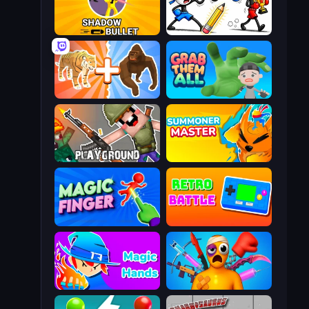
Shadow Bullet
Doodle Smash
Animal DNA Run
Grab Them All
Playground
Summoner Master
Magic Finger 3D
Retro Battle
Magic Hands
Fun Ragdoll Challenge!