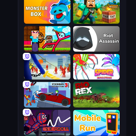
Monster Box
Voxel Playground: Ragdoll Noob
Noob Archer vs Stickman Zombie
Riot Assassin
Slasher
Spider Evolution: Runner Game
Stickman Destruction 3 Heroes
Rio Rex
SpiderDoll
Mobile Run