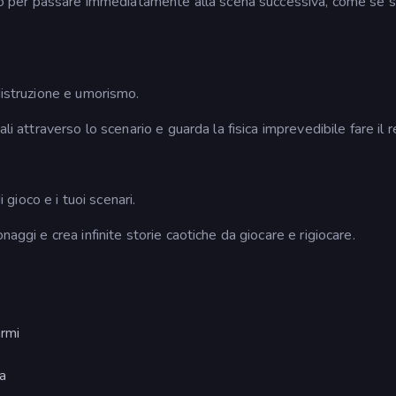
dito per passare immediatamente alla scena successiva, come se s
distruzione e umorismo.
li attraverso lo scenario e guarda la fisica imprevedibile fare il r
i gioco e i tuoi scenari.
naggi e crea infinite storie caotiche da giocare e rigiocare.
armi
a