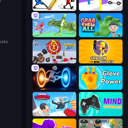
i
Doodle Smash
Rescue Throw
Silly Walkers
Grab Them All
esto.
Smash Guy: Ragdoll Punch Hero
Shadow Bullet
Portal Escape
Glove Power
Swing Monster: Decisive Battle
Mind Controller