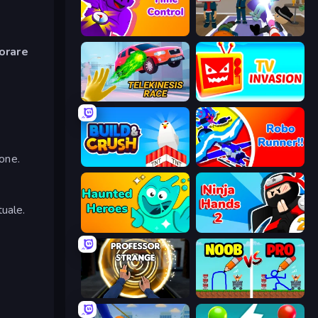
Time Control!
Find The Alien
iorare
Telekinesis Race 3D
TV Invasion
none.
Build and Crush
Robo Runner
tuale.
Haunted Heroes
Ninja Hands 2
Professor Strange
DOP Noob: Draw to Save