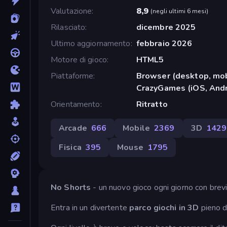
Valutazione
8,9
(
negli ultimi 6 mesi
)
Rilasciato
dicembre 2025
Ultimo aggiornamento
febbraio 2026
Motore di gioco
HTML5
Piattaforme
Browser (desktop, mob
CrazyGames (iOS, Andr
Orientamento
Ritratto
Arcade
666
Mobile
2369
3D
1429
Fisica
395
Mouse
1795
No Shorts
- un nuovo gioco ogni giorno con brevi
Entra in un divertente
parco giochi in 3D
pieno di