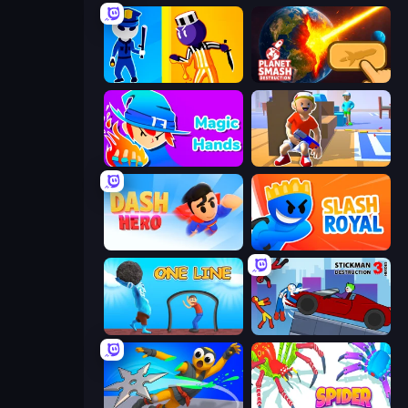
Jailbreak: Hide or Attack!
Planet Smash Destruction
Magic Hands
Blaster Pranks
Dash Hero
Slash Royal
One Line
Stickman Destruction 3 Heroes