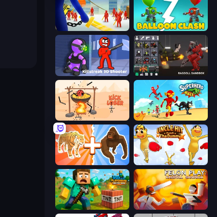
Slasher
Balloon Clash
Killstreak 3D Shooter
Last Play: Ragdoll Sandbox
Kick Loser
Superhero Race!
Animal DNA Run
Uncle Hit: Punch the Dummy
Voxel Playground: Ragdoll Noob
Felon Play: Ragdoll Sandbox