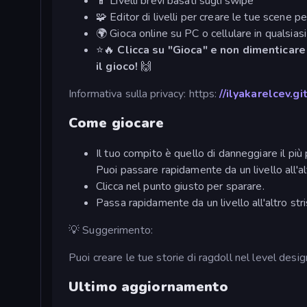
📱 Livelli brevi basati sugli swipe
🧩 Editor di livelli per creare le tue scene p
🌍 Gioca online su PC o cellulare in qualsi
⭐🔥
Clicca su "Gioca" e non dimenticare 
il gioco!
🙌
Informativa sulla privacy: https:
//ilyakarelcev.g
Come giocare
Il tuo compito è quello di danneggiare il pi
Puoi passare rapidamente da un livello all'alt
Clicca nel punto giusto per sparare.
Passa rapidamente da un livello all'altro stri
💡 Suggerimento:
Puoi creare le tue storie di ragdoll nel level designe
Ultimo aggiornamento