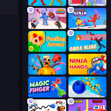
Epic Sword Battle! Fight in Arena
Who Dies Last?
TNT Bomber
Ragdoll Ninja: Imposter Hero
Feeling Arrow
Smile Slime
Fun Ragdoll Challenge!
Ninja Hands
Magic Finger 3D
Playground Man! Ragdoll Show!