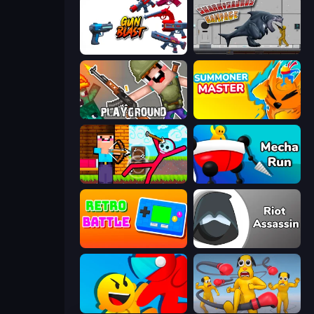
Gun Blast
Sharkosaurus Rampage
Playground
Summoner Master
Noob Archer vs Stickman Zombie
Mecha Run
Retro Battle
Riot Assassin
Riot Escape
Annoying Uncle Punch Game