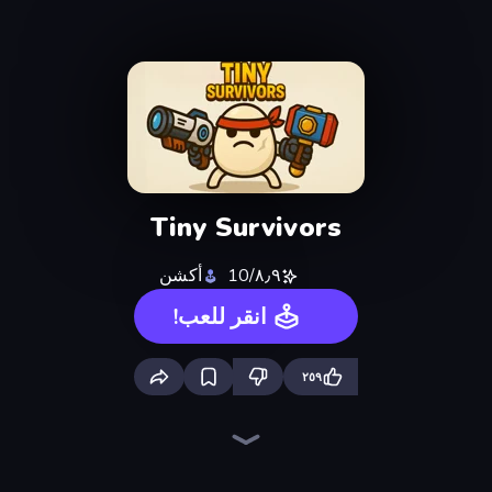
Tiny Survivors
٨٫٩/10
أكشن
انقر للعب!
٢٥٩