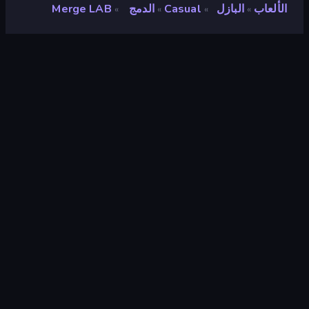
الألعاب
البازل
Casual
الدمج
Merge LAB
»
»
»
»
Merge LAB
تقييم
٨٫٥
(
استنادًا إلى الأشهر الستة الماضية
)
مطلق سراحه
أكتوبر ٢٠٢٥
آخر تحديث
أكتوبر ٢٠٢٥
محرك الألعاب
HTML5
المنصات
متصفح (سطح المكتب، الهاتف المحمول،
الجهاز اللوحي), تطبيق CrazyGames
(iOS, Android)
توجيه
منظر طبيعي / صورة شخصية
البازل
٥٦٦
Mobile
٢٬٣٥٧
Relaxing
٢٤٢
العلم
١٣
ثنائية الابعاد
٩٣٥
Brain
٢٦١