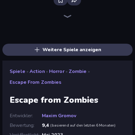
Bloxd.io
Ragdoll Archers
EvoWars.io
Piece of Cake: Merge and Bake
Veck.io
Racing Limits
Traffic Rider
Mahjongg Solitaire
Screw Out: Bolts and Nuts
Words of Wonders
Piles of Mahjong
Designville: Merge & Design
Miniblox
Space Waves
Stickman Clash
SkillWarz
Fortzone Battle Royale
Arrow Escape
Weitere Spiele anzeigen
Spiele
Action
Horror
Zombie
»
»
»
»
Escape From Zombies
Escape from Zombies
Entwickler
Maxim Gromov
Bewertung
9,4
(
basierend auf den letzten 6 Monaten
)
Veröffentlicht
Mai 2023