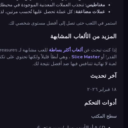
مغناطيس:
تنجذب العملات المعدنية الموجودة في محيط
عملات مضاعفة:
كل عملة تحصل عليها تُحسب مرتين، لذا
استمر في اللعب حتى تصل إلى أفضل مستوى شخصي لك.
المزيد من الألعاب المشابهة
إذا كنت تبحث عن
ألعاب أكثر بساطة
للعب مشابهة لـ Island of Treasures، فجرب
القدر؛ أو
Slice Master
، وهي أبطأ قليلاً ولكنها تحتوي على تك
لعبة لا نهائية تتنافس فيها ضد أفضل نتيجة لك.
آخر تحديث
١٨ فبراير ٢٠٢٦
أدوات التحكم
سطح المكتب
A / D أو الأسهم يسار / يمين = تحريك