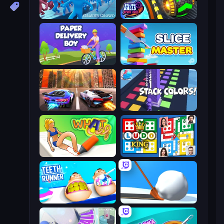
Gravity Crowd
Rolling Balls Space Race
Paper Delivery Boy
Slice Master
Night City Racing
Stack Colors
What a Leg
Ludo King
Teeth Runner
Shovel 3D