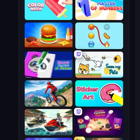
Color Match
Master of Numbers
Burger Cafe
Emoji Puzzle!
Diamond Drawing by Numbers
Save My Pets
Riders Downhill Racing
Sticker Art
Jetski Race
Disk Strike: Carrom Challenge