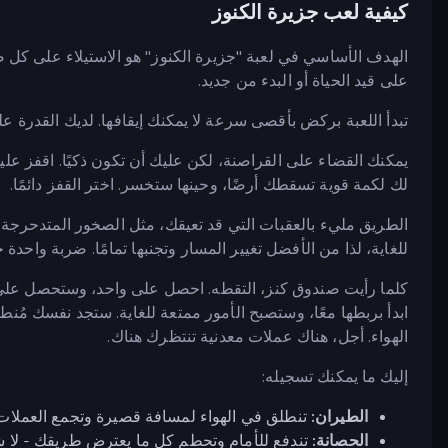
كيفية لعب جزيرة الكنوز
الهدف الأساسي في لعبة "جزيرة الكنوز" هو الاستيلاء على كل
على قيد الحياة أو البدء من جديد.
تبدأ اللعبة بركض بأقصى سرعة لا يمكنك إيقافها. لديك القدرة على ا
يمكنك القضاء على القراصنة، لكن عليك أن تكون ذكيًا. اقفز 
لك لكمة قوية تسقطك أرضًا، وحينها ستخسر. اختر القفز دائمًا.
الطريق مليء بالعقبات التي قد تعيقك، مثل الصخور المتدحرجة،
للغاية، لذا من الأفضل تغيير المسار وتجنبها تمامًا. ضربة واحدة 
كلما رأيت صندوق كنز، التقطه. احصل على واحد، وستحصل على 
ابدأ بربطها معًا، وستصبح الأمور ممتعة للغاية. ستجد نفسك مُنطل
الهواء. أجل، هناك عملات معدنية تنتظرك هناك.
إليك ما يمكنك تسجيله:
الطيران:
تنطلق في الهواء لمسافة قصيرة وتجمع العملات 
الحصانة:
تندفع للأمام وتحطم كل ما يعترض طريقك - لا 