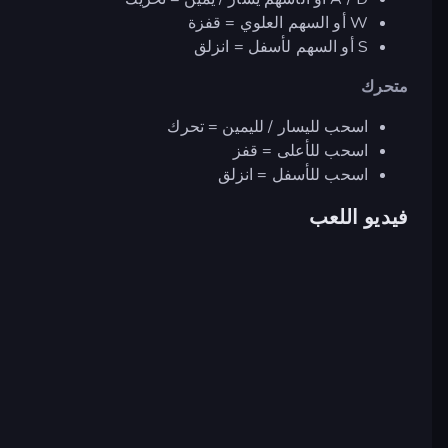
W أو السهم العلوي = قفزة
S أو السهم لأسفل = انزلق
متحرك
اسحب لليسار / لليمين = تحرك
اسحب للأعلى = قفز
اسحب للأسفل = انزلق
فيديو اللعب