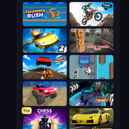
Swimmer Rush
Trial Mania
Ultimate Flying Car 2
Table Tower Online
Jump Master: Car Racing
Go Chicken Go!
Monster Cars: Ultimate Simulator
Bike Jump
Top