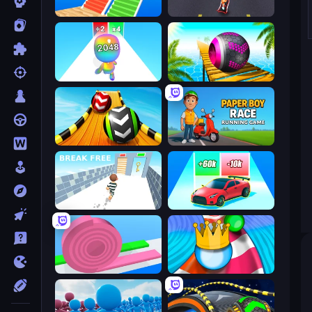
Bridge Race
Bus and Subway Runner
Man Runner 2048
Rolling Balls Sea Race
Sky Balls 3D
Paper Boy Race: Running Game
Break Free
Upgrade the Supercar 3D
Layers Roll
Aquapark Balls Party