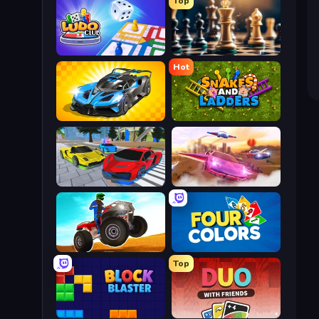
Top
Ludo Club
Chess Free
Hot
GT Cars Mega Ramps
Snakes and Ladders
Real Cars Extreme Racing
Ultimate Flying Car
ATV Ultimate Offroad
Four Colors
Top
Block Blaster
DUO With Friends