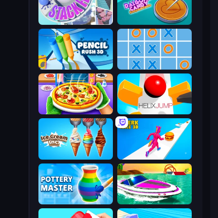
Stack Fall
Dalgona Candy Honeycomb Cookie
Pencil Rush
Tic Tac Toe Online
Pizza Maker
Helix Jump
Ice Cream Inc.
Twerk Race 3D
Pottery Master
Jet Boat Racing