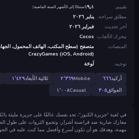
تقييم
٩٫١
(
استنادًا إلى الأشهر الستة الماضية
)
مطلق سراحه
يناير ٢٠٢٦
آخر تحديث
فبراير ٢٠٢٦
محرك الألعاب
Cocos
المنصات
متصفح (سطح المكتب، الهاتف المحمول، الجهاز
CrazyGames (iOS, Android)
توجيه
لَوحَة
آركيد
٦٦٦
Mobile
٢٬٣٦٩
ثلاثية الأبعاد
١٬٤٢٩
العوائق
٣٠٥
Casual
١٬٠٠٨
في لعبة "جزيرة الكنوز"، تجد نفسك عالقًا على جزيرة مليئة بال
معارك ضارية ضد قراصنة أشرار، وتجمع الثروات على طول الطري
مهمة، وهدفك هو أن تكون أسرع وأفضل مما كنت عليه في الجول