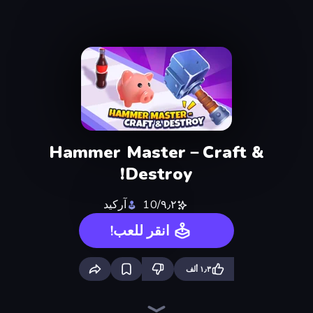
Hammer Master－Craft &
Destroy!
٩٫٢/10
آركيد
انقر للعب!
١٫٣ ألف