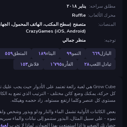
مطلق سراحه
يناير ٢٠١٨
محرك الألعاب
Ruffle
المنصات
متصفح (سطح المكتب، الهاتف المحمول، الجهاز
CrazyGames (iOS, Android)
توجيه
منظر جمالي
البازل
٦٦٩
النمو
٩٩
البناء
١٨٩
المنطق
٥٥٩
تبادل اللعب
٢٨
الفأرة
١٬٧٩٥
فلاش
١٥٣
Grow Cube هي لعبة رائعة تعتمد على الأدوار حيث يجب 
كل حركة، يمكنك وضع كائن مختلف - الترتيب الذي تضع به الكائ
مستوى كل عنصر وكلما ارتفع مستواه، زاد حجمه وهيكله.
بعض الكائنات الأولية تشمل الماء والنار ودلو وبذور وشخص ولفا
نموه - على سبيل المثال، البذور ستنمو إلى نباتات والماء سير
حضارتك الصغيرة! إذا استمتعت بهذا العنوان، لماذا لا تجرب
لعبة row RPG