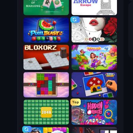
Piles of Mahjong
Arrow Escape
Pixel Blast
Numicolor
Bloxorz
Fairyland Merge & Magic
Color Cube Puzzle
Screw Sorting
Top
2048 Merge Blocks
Hidden Objects