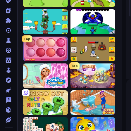
Grow Valley
Grow Island
Grow Tower
Grow RPG
Top
Piece of Cake: Merge and Bake
Grow Nano
Top
Designville: Merge & Design
Mergest Kingdom
Screw Out: Bolts and Nuts
Open House