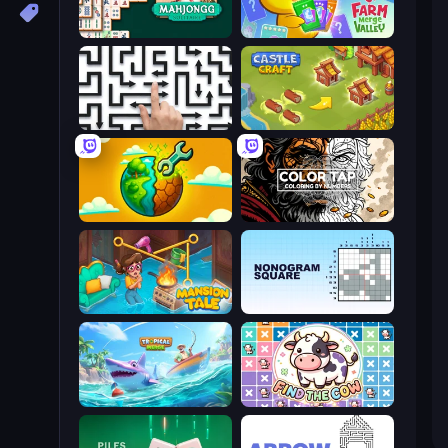
Mahjongg Solitaire
Farm Merge Valley
Arrow Escape: Puzzle
Castle Craft
Land Explorers: Merge & Build
Color Tap: Coloring by Numbers
Mansion Tale: Merge Secrets
Nonogram Square
Tropical Merge
Find The Cow