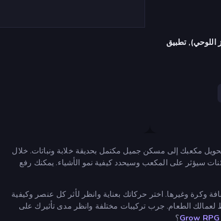
 اللوحي), تطبيق
عليك تحويل مكعبك إلى مسكن جميل مكتمل بحديقة خلابة ونباتات. خلال
نات سيؤثر على المكعب وسيحدد كيفية نمو الأشياء. يمكنك رفع
فة وكرة وغيرها. اختر حركاتك بعناية وانظر لأثر كل عنصر وكيفية
بط لعمالك الطعام. جرب تركيبات مختلفة وانظر مدى تأثيرك على
G
؟