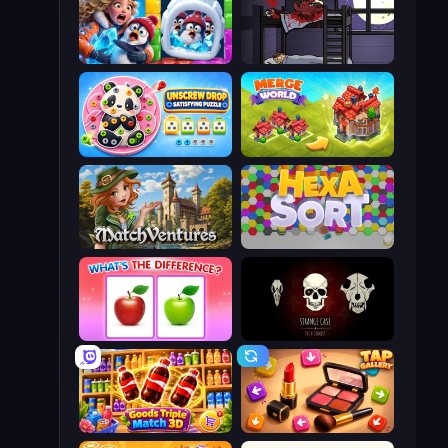
Captain Blast
The Visitor
Unscrew Drop: Satisfying Puzzle
Merge World
MatchVentures
Hexa Sort
What's The Difference?
Room Escape: Strange Case
Goods Triple Match 3D
Tap Gallery