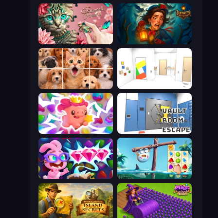
Favorite Puzzles
Lamplighter: Merge & Magic
Jigpic Solitaire
Mirror Room Escape
Match Arena
Vault Room Escape
Skydom: Reforged
Sugar Heroes