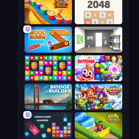
Coffee Color Blocks
2048
Wood Screw: Bolts Puzzle
Paint Room Escape
Tap Away Story
Skydom
Bridge Builder
Diamant: Sky Stories Match 3
Drop & Merge the Numbers
Park Town