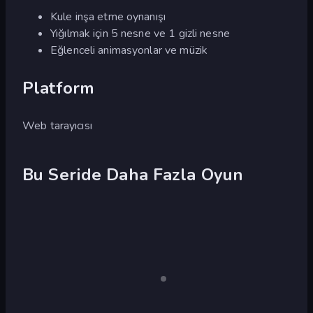
Kule inşa etme oynanışı
Yığılmak için 5 nesne ve 1 gizli nesne
Eğlenceli animasyonlar ve müzik
Platform
Web tarayıcısı
Bu Seride Daha Fazla Oyun
Grow
Grow
Yalnızca
masaüstü
Valley
Island