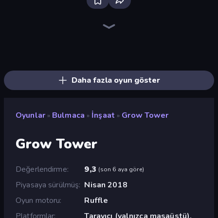
Bloxd.io
Ragdoll Archers
EvoWars.io
Veck.io
Piece of Cake: Merge and Bake
Racing Limits
Traffic Rider
Mahjongg Solitaire
Screw Out: Bolts and Nuts
Words of Wonders
Piles of Mahjong
Designville: Merge & Design
Miniblox
Space Waves
Stickman Clash
SkillWarz
Fortzone Battle Royale
Arrow Escape
Daha fazla oyun göster
Oyunlar
Bulmaca
İnşaat
Grow Tower
»
»
»
Grow Tower
Değerlendirme
9,3
(
son 6 aya göre
)
Piyasaya sürülmüş
Nisan 2018
Oyun motoru
Ruffle
Platformlar
Tarayıcı (yalnızca masaüstü),