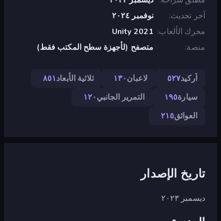
آخر تحديث
نوفمبر ٢٠٢٤
محرك الألعاب
Unity 2021
منصة
متصفح (لأجهزة سطح المكتب فقط)
آركيد
٥٢٧
لاعبان
١٣٠
ثلاثية الأبعاد
٨٥١
سيارة
١٩٥
التمرير الجانبي
١٢٠
العوائق
٢١٥
تاريخ الإصدار
ديسمبر ٢٠٢٣