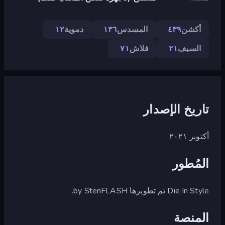
أكشن
٤٣٩
المسدس
١٣٦
دموية
١٢
السيف
٢١
فلاش
٧١
تاريخ الإصدار
أكتوبر ٢٠٢١
المُطور
Die In Style تم تطويرها by StenFLASH.
المنصة