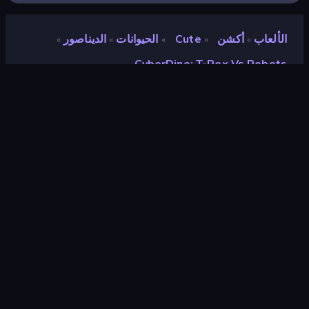
الألعاب
أكشن
Cute
الحيوانات
الديناصور
»
»
»
»
»
CyberDino: T-Rex Vs Robots
CyberDino: T-Rex vs
Robots
تقييم
٩٫٤
(
استنادًا إلى الأشهر الستة الماضية
)
مطلق سراحه
سبتمبر ٢٠٢١
آخر تحديث
مارس ٢٠٢٣
محرك الألعاب
Unity 2022
المنصات
متصفح (سطح المكتب، الهاتف المحمول،
الجهاز اللوحي), تطبيق CrazyGames
(iOS, Android), App Store (iOS,
Android)