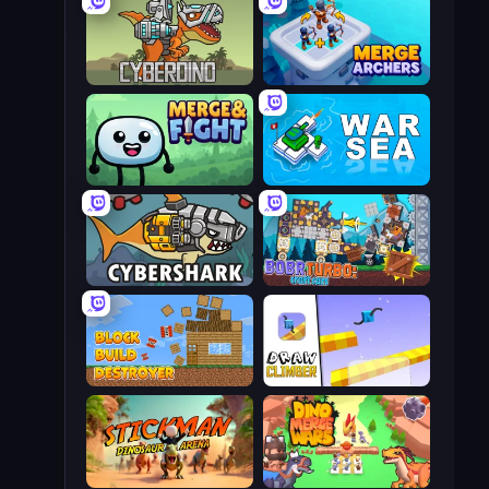
CyberDino: T-Rex vs Robots
Merge Archers
Merge & Fight
War Sea
CyberShark
Bobr Turbo: Craft Cars
Block Build Destroyer
Draw Climber
Stickman: Dinosaur Arena
Dino Merge Wars