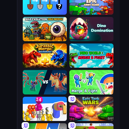
Merge Tools - Merge and Dig
Epic Army Clash
Mad Evolution: Idle Merge
Dino Domination
Jurassic Merge: Dino Evolution
Dino World: Merge & Fight
Monster Battle
Merge and Fight
Shot Blaster
Tanks Merge