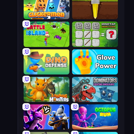
Clickermon
Pen Dig
Battle Island
MineTap Merge Clicker
Dino Defense
Glove Power
Looping Monsters
Dominators: Fighting Dinosaurs
Merge! Dragons vs Knights
OctopusRun