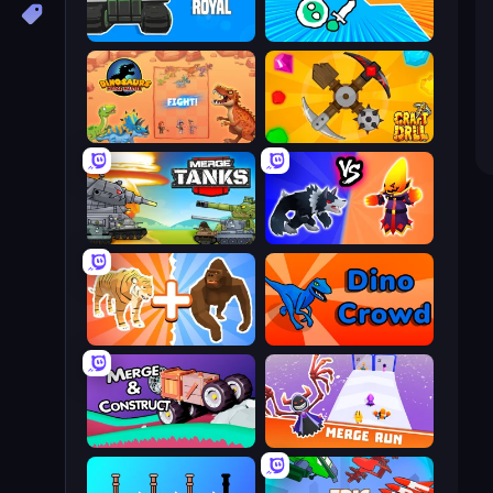
Tank Merge Royal
Merge Knights!
Dinosaurs Merge Master
Craft Drill
Merge Master Tanks: Tank Wars
Merge Battle Tactics
Animal DNA Run
Dino Crowd
Merge & Construct
Merge Run