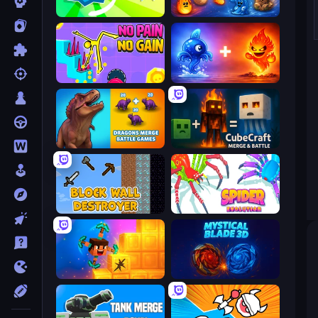
Super Spin
Elemental Merge
No Pain No Gain - Ragdoll Sandbox
Elemental Monsters: Merge
Dragons Merge: Battle Games
CubeCraft: Merge & Battle
Block Wall Destroyer
Spider Evolution: Runner Game
Merge & Dig!
Mystical Blade