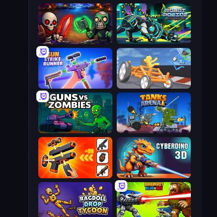
Monster Merge
Robot Police Iron Panther
Gun Strike Runner
Draw Crash Race
Guns vs Zombies
Tanks Arena io: Craft & Combat
Pew Pew Dose
CyberDino 3D